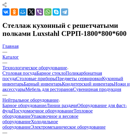
Стеллаж кухонный с решетчатыми
полками Luxstahl СРРП-1800*800*600
Главная
—
Каталог
—
Технологическое оборудование
Столовая посуда
Барное стекло
Поликарбонатная
посуда
Столовые приборы
Предметы сервировки
Кухонный
инвентарь
Барный инвентарь
Кондитерский инвентарь
Ножи и
аксессуары
Мебель для ресторанов
Сувенирная продукция
—
Нейтральное оборудование
Барное оборудование
Линии раздачи
Оборудование для фаст-
фуда
Посудомоечное оборудование
Тепловое
оборудование
Упаковочное и весовое
оборудование
Холодильное
оборудование
Электромеханическое оборудование
—