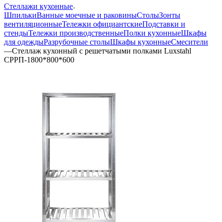
Стеллажи кухонные
Шпильки
Ванные моечные и раковины
Столы
Зонты
вентиляционные
Тележки официантские
Подставки и
стенды
Тележки производственные
Полки кухонные
Шкафы
для одежды
Разрубочные столы
Шкафы кухонные
Смесители
—
Стеллаж кухонный с решетчатыми полками Luxstahl
СРРП-1800*800*600