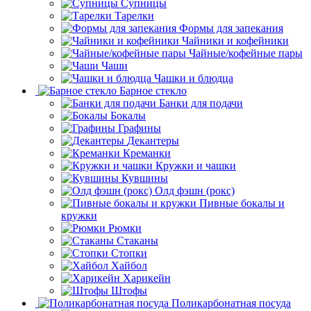
Супницы
Тарелки
Формы для запекания
Чайники и кофейники
Чайные/кофейные пары
Чаши
Чашки и блюдца
Барное стекло
Банки для подачи
Бокалы
Графины
Декантеры
Креманки
Кружки и чашки
Кувшины
Олд фэшн (рокс)
Пивные бокалы и
кружки
Рюмки
Стаканы
Стопки
Хайбол
Харикейн
Штофы
Поликарбонатная посуда