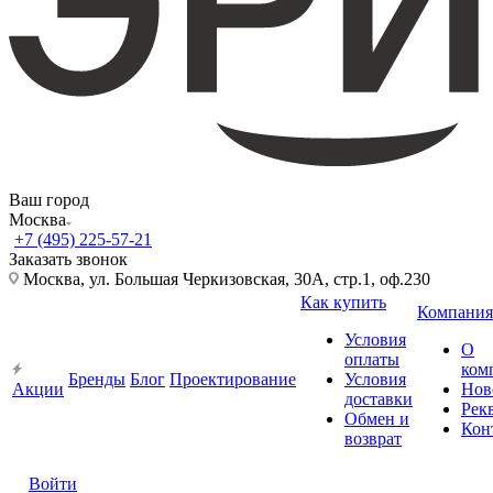
Ваш город
Москва
+7 (495) 225-57-21
Заказать звонок
Москва, ул. Большая Черкизовская, 30А, стр.1, оф.230
Как купить
Компания
Условия
О
оплаты
ком
Бренды
Блог
Проектирование
Условия
Акции
Нов
доставки
Рек
Обмен и
Кон
возврат
Войти