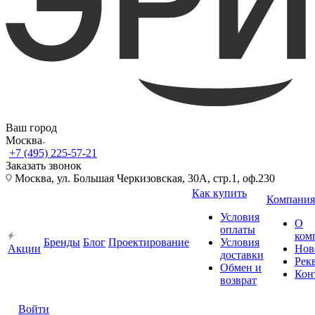
Ваш город
Москва
+7 (495) 225-57-21
Заказать звонок
Москва, ул. Большая Черкизовская, 30А, стр.1, оф.230
Как купить
Компания
Условия
О
оплаты
ком
Бренды
Блог
Проектирование
Условия
Акции
Нов
доставки
Рек
Обмен и
Кон
возврат
Войти