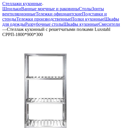
Стеллажи кухонные
Шпильки
Ванные моечные и раковины
Столы
Зонты
вентиляционные
Тележки официантские
Подставки и
стенды
Тележки производственные
Полки кухонные
Шкафы
для одежды
Разрубочные столы
Шкафы кухонные
Смесители
—
Стеллаж кухонный с решетчатыми полками Luxstahl
СРРП-1800*900*300