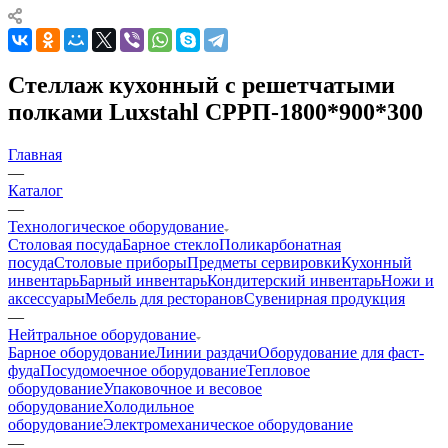
Стеллаж кухонный с решетчатыми
полками Luxstahl СРРП-1800*900*300
Главная
—
Каталог
—
Технологическое оборудование
Столовая посуда
Барное стекло
Поликарбонатная
посуда
Столовые приборы
Предметы сервировки
Кухонный
инвентарь
Барный инвентарь
Кондитерский инвентарь
Ножи и
аксессуары
Мебель для ресторанов
Сувенирная продукция
—
Нейтральное оборудование
Барное оборудование
Линии раздачи
Оборудование для фаст-
фуда
Посудомоечное оборудование
Тепловое
оборудование
Упаковочное и весовое
оборудование
Холодильное
оборудование
Электромеханическое оборудование
—