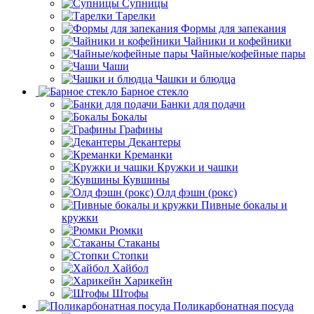
Супницы
Тарелки
Формы для запекания
Чайники и кофейники
Чайные/кофейные пары
Чаши
Чашки и блюдца
Барное стекло
Банки для подачи
Бокалы
Графины
Декантеры
Креманки
Кружки и чашки
Кувшины
Олд фэшн (рокс)
Пивные бокалы и
кружки
Рюмки
Стаканы
Стопки
Хайбол
Харикейн
Штофы
Поликарбонатная посуда