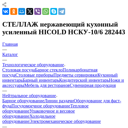
СТЕЛЛАЖ нержавеющий кухонный
усиленный HICOLD НСКУ-10/6 282443
Главная
—
Каталог
—
Технологическое оборудование
Столовая посуда
Барное стекло
Поликарбонатная
посуда
Столовые приборы
Предметы сервировки
Кухонный
инвентарь
Барный инвентарь
Кондитерский инвентарь
Ножи и
аксессуары
Мебель для ресторанов
Сувенирная продукция
—
Нейтральное оборудование
Барное оборудование
Линии раздачи
Оборудование для фаст-
фуда
Посудомоечное оборудование
Тепловое
оборудование
Упаковочное и весовое
оборудование
Холодильное
оборудование
Электромеханическое оборудование
—