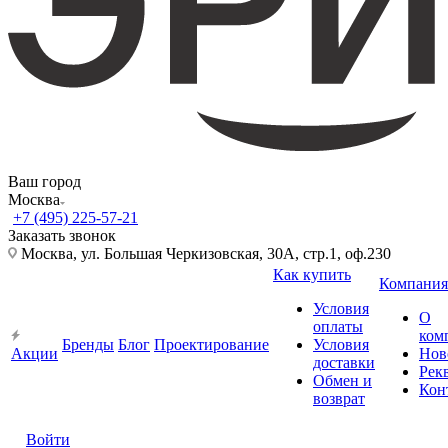
Ваш город
Москва
+7 (495) 225-57-21
Заказать звонок
Москва, ул. Большая Черкизовская, 30А, стр.1, оф.230
Как купить
Компания
Условия
О
оплаты
ком
Бренды
Блог
Проектирование
Условия
Акции
Нов
доставки
Рек
Обмен и
Кон
возврат
Войти