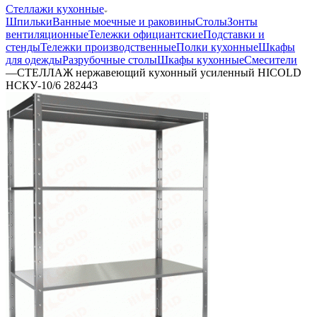
Стеллажи кухонные
Шпильки
Ванные моечные и раковины
Столы
Зонты
вентиляционные
Тележки официантские
Подставки и
стенды
Тележки производственные
Полки кухонные
Шкафы
для одежды
Разрубочные столы
Шкафы кухонные
Смесители
—
СТЕЛЛАЖ нержавеющий кухонный усиленный HICOLD
НСКУ-10/6 282443