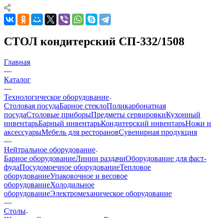
СТОЛ кондитерский СП-332/1508
Главная
—
Каталог
—
Технологическое оборудование
Столовая посуда
Барное стекло
Поликарбонатная
посуда
Столовые приборы
Предметы сервировки
Кухонный
инвентарь
Барный инвентарь
Кондитерский инвентарь
Ножи и
аксессуары
Мебель для ресторанов
Сувенирная продукция
—
Нейтральное оборудование
Барное оборудование
Линии раздачи
Оборудование для фаст-
фуда
Посудомоечное оборудование
Тепловое
оборудование
Упаковочное и весовое
оборудование
Холодильное
оборудование
Электромеханическое оборудование
—
Столы