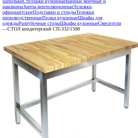
Шпильки
Стеллажи кухонные
Ванные моечные и
раковины
Зонты вентиляционные
Тележки
официантские
Подставки и стенды
Тележки
производственные
Полки кухонные
Шкафы для
одежды
Разрубочные столы
Шкафы кухонные
Смесители
—
СТОЛ кондитерский СП-332/1508