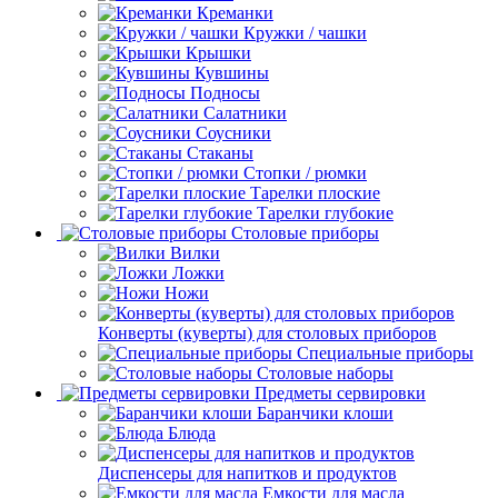
Креманки
Кружки / чашки
Крышки
Кувшины
Подносы
Салатники
Соусники
Стаканы
Стопки / рюмки
Тарелки плоские
Тарелки глубокие
Столовые приборы
Вилки
Ложки
Ножи
Конверты (куверты) для столовых приборов
Специальные приборы
Столовые наборы
Предметы сервировки
Баранчики клоши
Блюда
Диспенсеры для напитков и продуктов
Емкости для масла