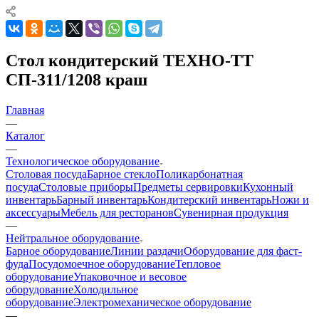
Стол кондитерский ТЕХНО-ТТ
СП-311/1208 краш
Главная
—
Каталог
—
Технологическое оборудование
Столовая посуда
Барное стекло
Поликарбонатная
посуда
Столовые приборы
Предметы сервировки
Кухонный
инвентарь
Барный инвентарь
Кондитерский инвентарь
Ножи и
аксессуары
Мебель для ресторанов
Сувенирная продукция
—
Нейтральное оборудование
Барное оборудование
Линии раздачи
Оборудование для фаст-
фуда
Посудомоечное оборудование
Тепловое
оборудование
Упаковочное и весовое
оборудование
Холодильное
оборудование
Электромеханическое оборудование
—