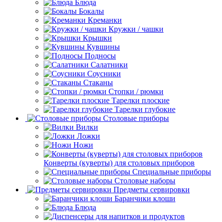
Блюда
Бокалы
Креманки
Кружки / чашки
Крышки
Кувшины
Подносы
Салатники
Соусники
Стаканы
Стопки / рюмки
Тарелки плоские
Тарелки глубокие
Столовые приборы
Вилки
Ложки
Ножи
Конверты (куверты) для столовых приборов
Специальные приборы
Столовые наборы
Предметы сервировки
Баранчики клоши
Блюда