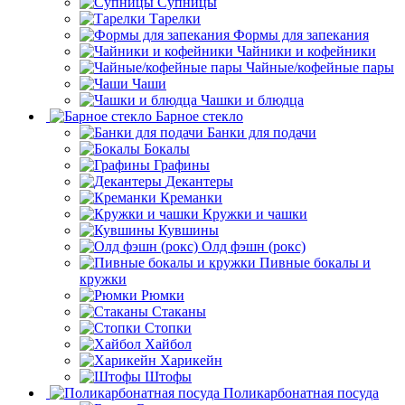
Супницы
Тарелки
Формы для запекания
Чайники и кофейники
Чайные/кофейные пары
Чаши
Чашки и блюдца
Барное стекло
Банки для подачи
Бокалы
Графины
Декантеры
Креманки
Кружки и чашки
Кувшины
Олд фэшн (рокс)
Пивные бокалы и
кружки
Рюмки
Стаканы
Стопки
Хайбол
Харикейн
Штофы
Поликарбонатная посуда