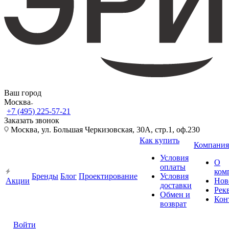
Ваш город
Москва
+7 (495) 225-57-21
Заказать звонок
Москва, ул. Большая Черкизовская, 30А, стр.1, оф.230
Как купить
Компания
Условия
О
оплаты
ком
Бренды
Блог
Проектирование
Условия
Акции
Нов
доставки
Рек
Обмен и
Кон
возврат
Войти