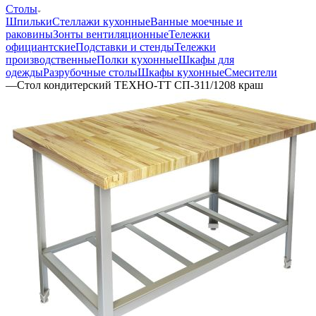
Столы
Шпильки
Стеллажи кухонные
Ванные моечные и
раковины
Зонты вентиляционные
Тележки
официантские
Подставки и стенды
Тележки
производственные
Полки кухонные
Шкафы для
одежды
Разрубочные столы
Шкафы кухонные
Смесители
—
Стол кондитерский ТЕХНО-ТТ СП-311/1208 краш