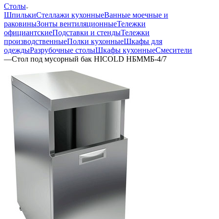
Столы
Шпильки
Стеллажи кухонные
Ванные моечные и
раковины
Зонты вентиляционные
Тележки
официантские
Подставки и стенды
Тележки
производственные
Полки кухонные
Шкафы для
одежды
Разрубочные столы
Шкафы кухонные
Смесители
—
Стол под мусорный бак HICOLD НБММБ-4/7