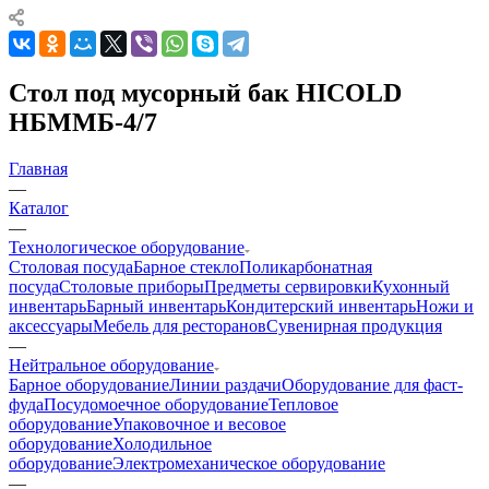
Стол под мусорный бак HICOLD
НБММБ-4/7
Главная
—
Каталог
—
Технологическое оборудование
Столовая посуда
Барное стекло
Поликарбонатная
посуда
Столовые приборы
Предметы сервировки
Кухонный
инвентарь
Барный инвентарь
Кондитерский инвентарь
Ножи и
аксессуары
Мебель для ресторанов
Сувенирная продукция
—
Нейтральное оборудование
Барное оборудование
Линии раздачи
Оборудование для фаст-
фуда
Посудомоечное оборудование
Тепловое
оборудование
Упаковочное и весовое
оборудование
Холодильное
оборудование
Электромеханическое оборудование
—