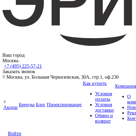
Ваш город
Москва
+7 (495) 225-57-21
Заказать звонок
Москва, ул. Большая Черкизовская, 30А, стр.1, оф.230
Как купить
Компания
Условия
О
оплаты
ком
Бренды
Блог
Проектирование
Условия
Акции
Нов
доставки
Рек
Обмен и
Кон
возврат
Войти