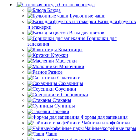
Столовая посуда
Блюда
Бульонные чаши
Вазы для фруктов
и этажерки
Вазы для цветов
Горшочки для
запекания
Кокотницы
Кружки
Масленки
Молочники
Разное
Салатники
Сахарницы
Соусники
Спецовники
Стаканы
Супницы
Тарелки
Формы для запекания
Чайники и кофейники
Чайные/кофейные пары
Чаши
Чашки и блюдца