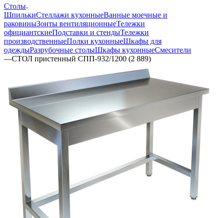
Столы
Шпильки
Стеллажи кухонные
Ванные моечные и
раковины
Зонты вентиляционные
Тележки
официантские
Подставки и стенды
Тележки
производственные
Полки кухонные
Шкафы для
одежды
Разрубочные столы
Шкафы кухонные
Смесители
—
СТОЛ пристенный СПП-932/1200 (2 889)