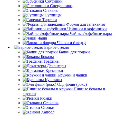
Соусники
Спецовники
Стаканы
Супницы
Тарелки
Формы для запекания
Чайники и кофейники
Чайные/кофейные пары
Чаши
Чашки и блюдца
Барное стекло
Банки для подачи
Бокалы
Графины
Декантеры
Креманки
Кружки и чашки
Кувшины
Олд фэшн (рокс)
Пивные бокалы и
кружки
Рюмки
Стаканы
Стопки
Хайбол