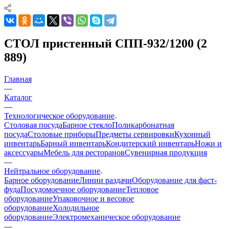
СТОЛ пристенный СПП-932/1200 (2
889)
Главная
—
Каталог
—
Технологическое оборудование
Столовая посуда
Барное стекло
Поликарбонатная
посуда
Столовые приборы
Предметы сервировки
Кухонный
инвентарь
Барный инвентарь
Кондитерский инвентарь
Ножи и
аксессуары
Мебель для ресторанов
Сувенирная продукция
—
Нейтральное оборудование
Барное оборудование
Линии раздачи
Оборудование для фаст-
фуда
Посудомоечное оборудование
Тепловое
оборудование
Упаковочное и весовое
оборудование
Холодильное
оборудование
Электромеханическое оборудование
—