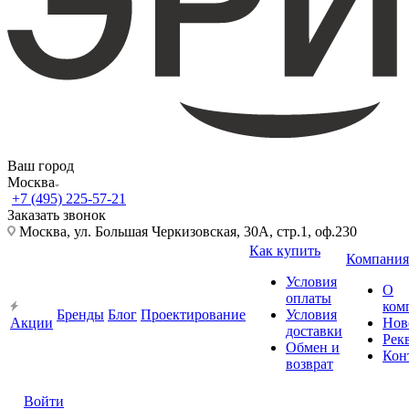
Ваш город
Москва
+7 (495) 225-57-21
Заказать звонок
Москва, ул. Большая Черкизовская, 30А, стр.1, оф.230
Как купить
Компания
Условия
О
оплаты
ком
Бренды
Блог
Проектирование
Условия
Акции
Нов
доставки
Рек
Обмен и
Кон
возврат
Войти