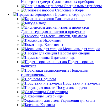
Конверты (куверты) для столовых приборов
Специальные приборы
Столовые наборы
Предметы сервировки
Баранчики клоши
Блюда
Диспенсеры для напитков и продуктов
Емкости для масла
Икорницы
Кокотницы
Мельницы для специй
Наборы для специй
Пармезанницы
Подача горячих
напитков
Подкладки
сервировочные
Подносы
Подставки и этажерки
Посуда для подачи
Салфетницы
Сахарницы
Украшения для стола
Корзины