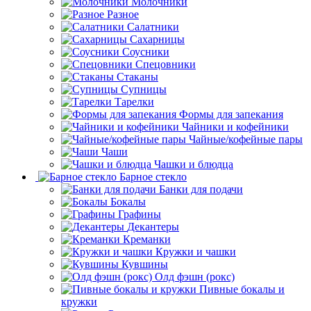
Молочники
Разное
Салатники
Сахарницы
Соусники
Спецовники
Стаканы
Супницы
Тарелки
Формы для запекания
Чайники и кофейники
Чайные/кофейные пары
Чаши
Чашки и блюдца
Барное стекло
Банки для подачи
Бокалы
Графины
Декантеры
Креманки
Кружки и чашки
Кувшины
Олд фэшн (рокс)
Пивные бокалы и
кружки