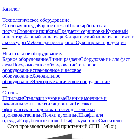
—
Каталог
—
Технологическое оборудование
Столовая посуда
Барное стекло
Поликарбонатная
посуда
Столовые приборы
Предметы сервировки
Кухонный
инвентарь
Барный инвентарь
Кондитерский инвентарь
Ножи и
аксессуары
Мебель для ресторанов
Сувенирная продукция
—
Нейтральное оборудование
Барное оборудование
Линии раздачи
Оборудование для фаст-
фуда
Посудомоечное оборудование
Тепловое
оборудование
Упаковочное и весовое
оборудование
Холодильное
оборудование
Электромеханическое оборудование
—
Столы
Шпильки
Стеллажи кухонные
Ванные моечные и
раковины
Зонты вентиляционные
Тележки
официантские
Подставки и стенды
Тележки
производственные
Полки кухонные
Шкафы для
одежды
Разрубочные столы
Шкафы кухонные
Смесители
—
Стол производственный пристенный СПП 15/8 оц