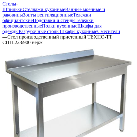
Столы
Шпильки
Стеллажи кухонные
Ванные моечные и
раковины
Зонты вентиляционные
Тележки
официантские
Подставки и стенды
Тележки
производственные
Полки кухонные
Шкафы для
одежды
Разрубочные столы
Шкафы кухонные
Смесители
—
Стол производственный пристенный ТЕХНО-ТТ
СПП-223/900 нерж