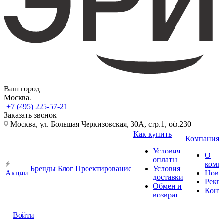
Ваш город
Москва
+7 (495) 225-57-21
Заказать звонок
Москва, ул. Большая Черкизовская, 30А, стр.1, оф.230
Как купить
Компания
Условия
О
оплаты
ком
Бренды
Блог
Проектирование
Условия
Акции
Нов
доставки
Рек
Обмен и
Кон
возврат
Войти