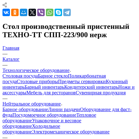
Стол производственный пристенный
ТЕХНО-ТТ СПП-223/900 нерж
Главная
—
Каталог
—
Технологическое оборудование
Столовая посуда
Барное стекло
Поликарбонатная
посуда
Столовые приборы
Предметы сервировки
Кухонный
инвентарь
Барный инвентарь
Кондитерский инвентарь
Ножи и
аксессуары
Мебель для ресторанов
Сувенирная продукция
—
Нейтральное оборудование
Барное оборудование
Линии раздачи
Оборудование для фаст-
фуда
Посудомоечное оборудование
Тепловое
оборудование
Упаковочное и весовое
оборудование
Холодильное
оборудование
Электромеханическое оборудование
—