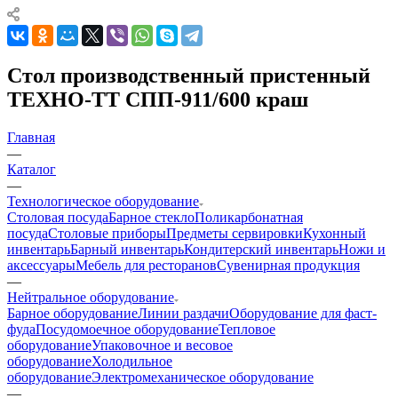
Стол производственный пристенный
ТЕХНО-ТТ СПП-911/600 краш
Главная
—
Каталог
—
Технологическое оборудование
Столовая посуда
Барное стекло
Поликарбонатная
посуда
Столовые приборы
Предметы сервировки
Кухонный
инвентарь
Барный инвентарь
Кондитерский инвентарь
Ножи и
аксессуары
Мебель для ресторанов
Сувенирная продукция
—
Нейтральное оборудование
Барное оборудование
Линии раздачи
Оборудование для фаст-
фуда
Посудомоечное оборудование
Тепловое
оборудование
Упаковочное и весовое
оборудование
Холодильное
оборудование
Электромеханическое оборудование
—