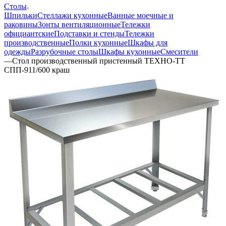
Столы
Шпильки
Стеллажи кухонные
Ванные моечные и
раковины
Зонты вентиляционные
Тележки
официантские
Подставки и стенды
Тележки
производственные
Полки кухонные
Шкафы для
одежды
Разрубочные столы
Шкафы кухонные
Смесители
—
Стол производственный пристенный ТЕХНО-ТТ
СПП-911/600 краш