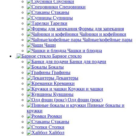
Соусники
Спецовники
Стаканы
Супницы
Тарелки
Формы для запекания
Чайники и кофейники
Чайные/кофейные пары
Чаши
Чашки и блюдца
Барное стекло
Банки для подачи
Бокалы
Графины
Декантеры
Креманки
Кружки и чашки
Кувшины
Олд фэшн (рокс)
Пивные бокалы и
кружки
Рюмки
Стаканы
Стопки
Хайбол