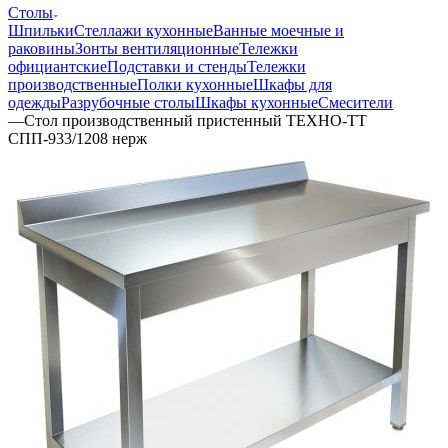
Столы
Шпильки
Стеллажи кухонные
Ванные моечные и
раковины
Зонты вентиляционные
Тележки
официантские
Подставки и стенды
Тележки
производственные
Полки кухонные
Шкафы для
одежды
Разрубочные столы
Шкафы кухонные
Смесители
—
Стол производственный пристенный ТЕХНО-ТТ
СПП-933/1208 нерж