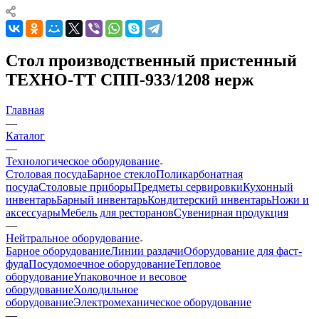
Стол производственный пристенный
ТЕХНО-ТТ СПП-933/1208 нерж
Главная
—
Каталог
—
Технологическое оборудование
Столовая посуда
Барное стекло
Поликарбонатная
посуда
Столовые приборы
Предметы сервировки
Кухонный
инвентарь
Барный инвентарь
Кондитерский инвентарь
Ножи и
аксессуары
Мебель для ресторанов
Сувенирная продукция
—
Нейтральное оборудование
Барное оборудование
Линии раздачи
Оборудование для фаст-
фуда
Посудомоечное оборудование
Тепловое
оборудование
Упаковочное и весовое
оборудование
Холодильное
оборудование
Электромеханическое оборудование
—