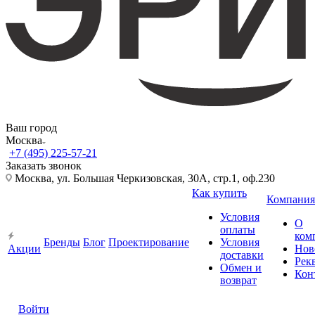
Ваш город
Москва
+7 (495) 225-57-21
Заказать звонок
Москва, ул. Большая Черкизовская, 30А, стр.1, оф.230
Как купить
Компания
Условия
О
оплаты
ком
Бренды
Блог
Проектирование
Условия
Акции
Нов
доставки
Рек
Обмен и
Кон
возврат
Войти