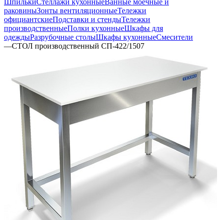
Шпильки
Стеллажи кухонные
Ванные моечные и
раковины
Зонты вентиляционные
Тележки
официантские
Подставки и стенды
Тележки
производственные
Полки кухонные
Шкафы для
одежды
Разрубочные столы
Шкафы кухонные
Смесители
—
СТОЛ производственный СП-422/1507