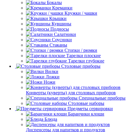
Бокалы
Креманки
Кружки / чашки
Крышки
Кувшины
Подносы
Салатники
Соусники
Стаканы
Стопки / рюмки
Тарелки плоские
Тарелки глубокие
Столовые приборы
Вилки
Ложки
Ножи
Конверты (куверты) для столовых приборов
Специальные приборы
Столовые наборы
Предметы сервировки
Баранчики клоши
Блюда
Диспенсеры для напитков и продуктов