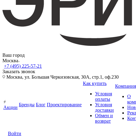
Ваш город
Москва
+7 (495) 225-57-21
Заказать звонок
Москва, ул. Большая Черкизовская, 30А, стр.1, оф.230
Как купить
Компания
Условия
О
оплаты
ком
Бренды
Блог
Проектирование
Условия
Акции
Нов
доставки
Рек
Обмен и
Кон
возврат
Войти