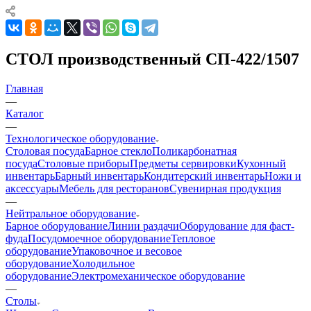
СТОЛ производственный СП-422/1507
Главная
—
Каталог
—
Технологическое оборудование
Столовая посуда
Барное стекло
Поликарбонатная
посуда
Столовые приборы
Предметы сервировки
Кухонный
инвентарь
Барный инвентарь
Кондитерский инвентарь
Ножи и
аксессуары
Мебель для ресторанов
Сувенирная продукция
—
Нейтральное оборудование
Барное оборудование
Линии раздачи
Оборудование для фаст-
фуда
Посудомоечное оборудование
Тепловое
оборудование
Упаковочное и весовое
оборудование
Холодильное
оборудование
Электромеханическое оборудование
—
Столы