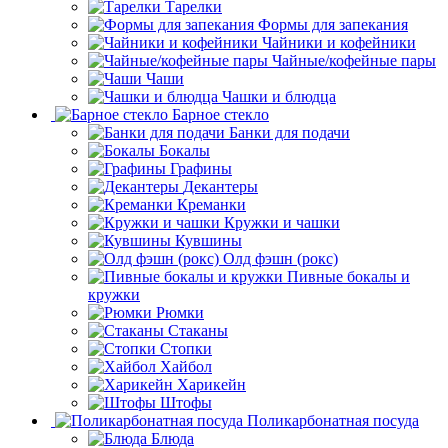
Тарелки
Формы для запекания
Чайники и кофейники
Чайные/кофейные пары
Чаши
Чашки и блюдца
Барное стекло
Банки для подачи
Бокалы
Графины
Декантеры
Креманки
Кружки и чашки
Кувшины
Олд фэшн (рокс)
Пивные бокалы и
кружки
Рюмки
Стаканы
Стопки
Хайбол
Харикейн
Штофы
Поликарбонатная посуда
Блюда