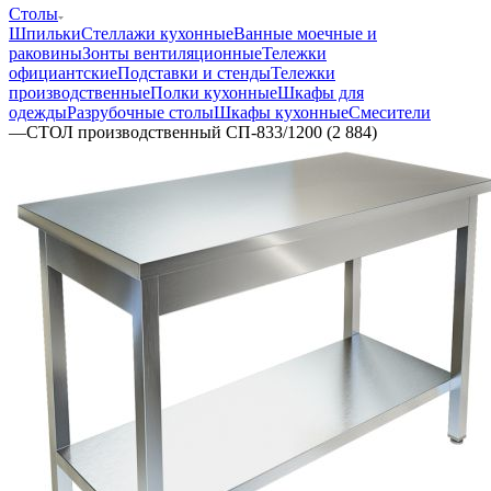
Столы
Шпильки
Стеллажи кухонные
Ванные моечные и
раковины
Зонты вентиляционные
Тележки
официантские
Подставки и стенды
Тележки
производственные
Полки кухонные
Шкафы для
одежды
Разрубочные столы
Шкафы кухонные
Смесители
—
СТОЛ производственный СП-833/1200 (2 884)