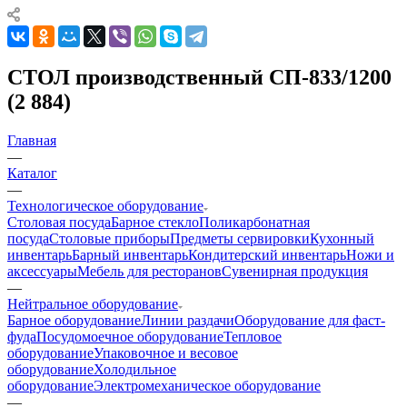
СТОЛ производственный СП-833/1200
(2 884)
Главная
—
Каталог
—
Технологическое оборудование
Столовая посуда
Барное стекло
Поликарбонатная
посуда
Столовые приборы
Предметы сервировки
Кухонный
инвентарь
Барный инвентарь
Кондитерский инвентарь
Ножи и
аксессуары
Мебель для ресторанов
Сувенирная продукция
—
Нейтральное оборудование
Барное оборудование
Линии раздачи
Оборудование для фаст-
фуда
Посудомоечное оборудование
Тепловое
оборудование
Упаковочное и весовое
оборудование
Холодильное
оборудование
Электромеханическое оборудование
—