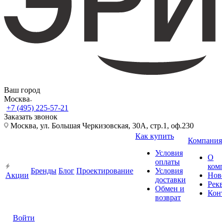
Ваш город
Москва
+7 (495) 225-57-21
Заказать звонок
Москва, ул. Большая Черкизовская, 30А, стр.1, оф.230
Как купить
Компания
Условия
О
оплаты
ком
Бренды
Блог
Проектирование
Условия
Акции
Нов
доставки
Рек
Обмен и
Кон
возврат
Войти