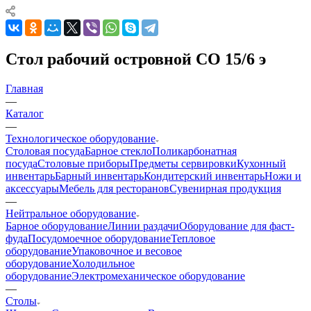
Стол рабочий островной СО 15/6 э
Главная
—
Каталог
—
Технологическое оборудование
Столовая посуда
Барное стекло
Поликарбонатная
посуда
Столовые приборы
Предметы сервировки
Кухонный
инвентарь
Барный инвентарь
Кондитерский инвентарь
Ножи и
аксессуары
Мебель для ресторанов
Сувенирная продукция
—
Нейтральное оборудование
Барное оборудование
Линии раздачи
Оборудование для фаст-
фуда
Посудомоечное оборудование
Тепловое
оборудование
Упаковочное и весовое
оборудование
Холодильное
оборудование
Электромеханическое оборудование
—
Столы