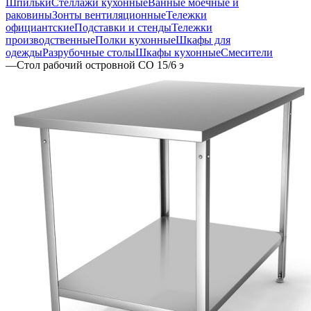
Шпильки
Стеллажи кухонные
Ванные моечные и
раковины
Зонты вентиляционные
Тележки
официантские
Подставки и стенды
Тележки
производственные
Полки кухонные
Шкафы для
одежды
Разрубочные столы
Шкафы кухонные
Смесители
—
Стол рабочий островной СО 15/6 э