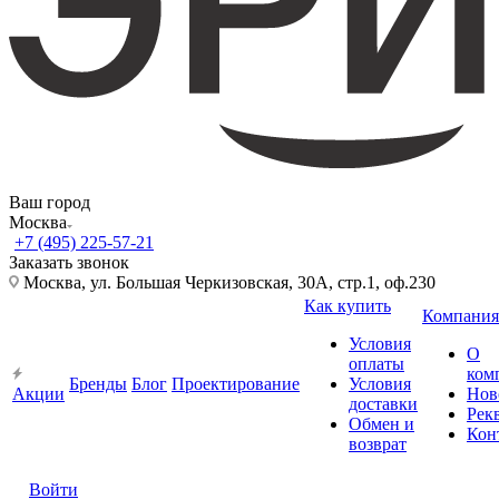
Ваш город
Москва
+7 (495) 225-57-21
Заказать звонок
Москва, ул. Большая Черкизовская, 30А, стр.1, оф.230
Как купить
Компания
Условия
О
оплаты
ком
Бренды
Блог
Проектирование
Условия
Акции
Нов
доставки
Рек
Обмен и
Кон
возврат
Войти