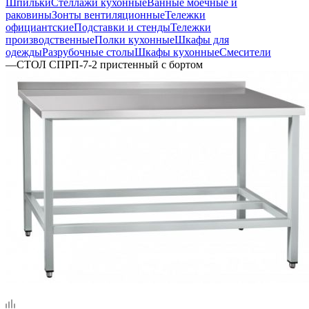
Шпильки
Стеллажи кухонные
Ванные моечные и
раковины
Зонты вентиляционные
Тележки
официантские
Подставки и стенды
Тележки
производственные
Полки кухонные
Шкафы для
одежды
Разрубочные столы
Шкафы кухонные
Смесители
—
СТОЛ СПРП-7-2 пристенный с бортом