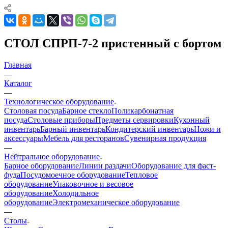
СТОЛ СПРП-7-2 пристенный с бортом
Главная
—
Каталог
—
Технологическое оборудование
Столовая посуда
Барное стекло
Поликарбонатная
посуда
Столовые приборы
Предметы сервировки
Кухонный
инвентарь
Барный инвентарь
Кондитерский инвентарь
Ножи и
аксессуары
Мебель для ресторанов
Сувенирная продукция
—
Нейтральное оборудование
Барное оборудование
Линии раздачи
Оборудование для фаст-
фуда
Посудомоечное оборудование
Тепловое
оборудование
Упаковочное и весовое
оборудование
Холодильное
оборудование
Электромеханическое оборудование
—
Столы