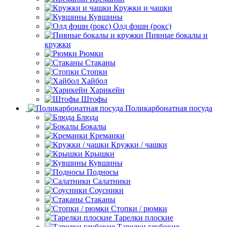
Кружки и чашки
Кувшины
Олд фэшн (рокс)
Пивные бокалы и
кружки
Рюмки
Стаканы
Стопки
Хайбол
Харикейн
Штофы
Поликарбонатная посуда
Блюда
Бокалы
Креманки
Кружки / чашки
Крышки
Кувшины
Подносы
Салатники
Соусники
Стаканы
Стопки / рюмки
Тарелки плоские
Тарелки глубокие