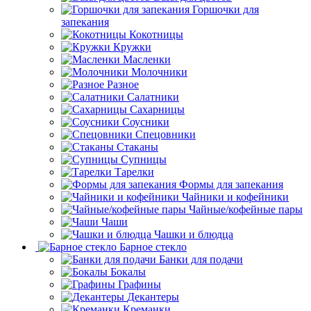
Горшочки для
запекания
Кокотницы
Кружки
Масленки
Молочники
Разное
Салатники
Сахарницы
Соусники
Спецовники
Стаканы
Супницы
Тарелки
Формы для запекания
Чайники и кофейники
Чайные/кофейные пары
Чаши
Чашки и блюдца
Барное стекло
Банки для подачи
Бокалы
Графины
Декантеры
Креманки