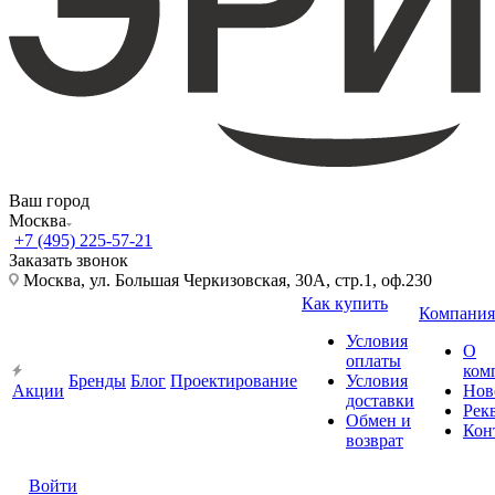
Ваш город
Москва
+7 (495) 225-57-21
Заказать звонок
Москва, ул. Большая Черкизовская, 30А, стр.1, оф.230
Как купить
Компания
Условия
О
оплаты
ком
Бренды
Блог
Проектирование
Условия
Акции
Нов
доставки
Рек
Обмен и
Кон
возврат
Войти