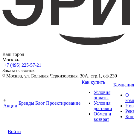
Ваш город
Москва
+7 (495) 225-57-21
Заказать звонок
Москва, ул. Большая Черкизовская, 30А, стр.1, оф.230
Как купить
Компания
Условия
О
оплаты
ком
Бренды
Блог
Проектирование
Условия
Акции
Нов
доставки
Рек
Обмен и
Кон
возврат
Войти