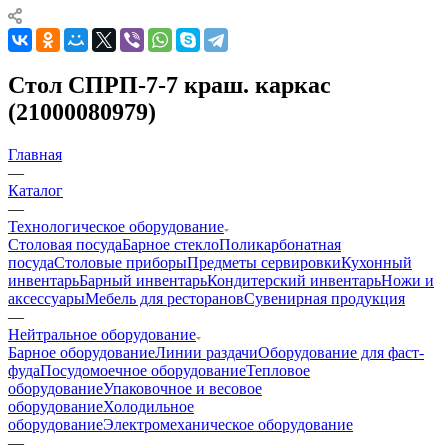
Стол СПРП-7-7 краш. каркас
(21000080979)
Главная
—
Каталог
—
Технологическое оборудование
Столовая посуда
Барное стекло
Поликарбонатная
посуда
Столовые приборы
Предметы сервировки
Кухонный
инвентарь
Барный инвентарь
Кондитерский инвентарь
Ножи и
аксессуары
Мебель для ресторанов
Сувенирная продукция
—
Нейтральное оборудование
Барное оборудование
Линии раздачи
Оборудование для фаст-
фуда
Посудомоечное оборудование
Тепловое
оборудование
Упаковочное и весовое
оборудование
Холодильное
оборудование
Электромеханическое оборудование
—