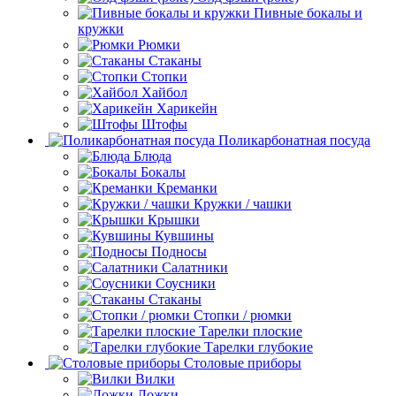
Пивные бокалы и
кружки
Рюмки
Стаканы
Стопки
Хайбол
Харикейн
Штофы
Поликарбонатная посуда
Блюда
Бокалы
Креманки
Кружки / чашки
Крышки
Кувшины
Подносы
Салатники
Соусники
Стаканы
Стопки / рюмки
Тарелки плоские
Тарелки глубокие
Столовые приборы
Вилки
Ложки