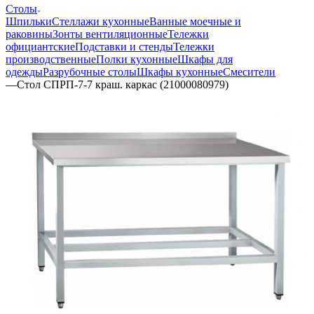
Столы
Шпильки
Стеллажи кухонные
Ванные моечные и
раковины
Зонты вентиляционные
Тележки
официантские
Подставки и стенды
Тележки
производственные
Полки кухонные
Шкафы для
одежды
Разрубочные столы
Шкафы кухонные
Смесители
—
Стол СПРП-7-7 краш. каркас (21000080979)