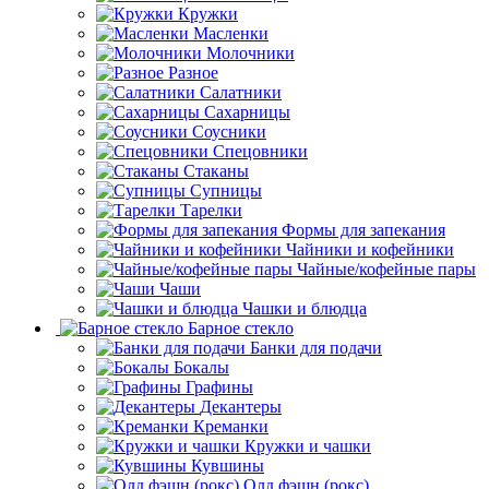
Кружки
Масленки
Молочники
Разное
Салатники
Сахарницы
Соусники
Спецовники
Стаканы
Супницы
Тарелки
Формы для запекания
Чайники и кофейники
Чайные/кофейные пары
Чаши
Чашки и блюдца
Барное стекло
Банки для подачи
Бокалы
Графины
Декантеры
Креманки
Кружки и чашки
Кувшины
Олд фэшн (рокс)