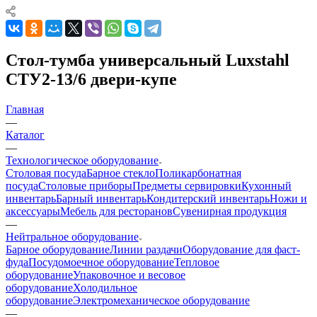
Стол-тумба универсальный Luxstahl
СТУ2-13/6 двери-купе
Главная
—
Каталог
—
Технологическое оборудование
Столовая посуда
Барное стекло
Поликарбонатная
посуда
Столовые приборы
Предметы сервировки
Кухонный
инвентарь
Барный инвентарь
Кондитерский инвентарь
Ножи и
аксессуары
Мебель для ресторанов
Сувенирная продукция
—
Нейтральное оборудование
Барное оборудование
Линии раздачи
Оборудование для фаст-
фуда
Посудомоечное оборудование
Тепловое
оборудование
Упаковочное и весовое
оборудование
Холодильное
оборудование
Электромеханическое оборудование
—