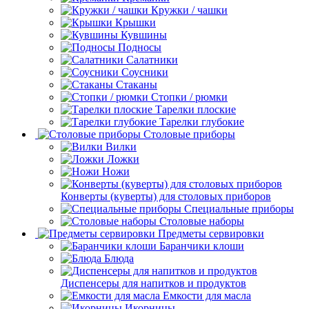
Кружки / чашки
Крышки
Кувшины
Подносы
Салатники
Соусники
Стаканы
Стопки / рюмки
Тарелки плоские
Тарелки глубокие
Столовые приборы
Вилки
Ложки
Ножи
Конверты (куверты) для столовых приборов
Специальные приборы
Столовые наборы
Предметы сервировки
Баранчики клоши
Блюда
Диспенсеры для напитков и продуктов
Емкости для масла
Икорницы