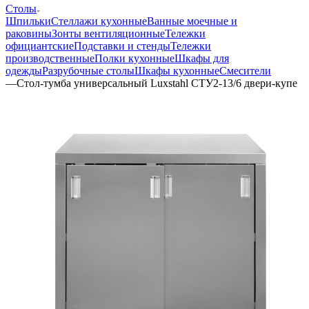
Столы
Шпильки
Стеллажи кухонные
Ванные моечные и
раковины
Зонты вентиляционные
Тележки
официантские
Подставки и стенды
Тележки
производственные
Полки кухонные
Шкафы для
одежды
Разрубочные столы
Шкафы кухонные
Смесители
—
Стол-тумба универсальный Luxstahl СТУ2-13/6 двери-купе