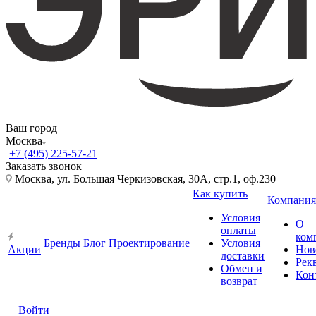
Ваш город
Москва
+7 (495) 225-57-21
Заказать звонок
Москва, ул. Большая Черкизовская, 30А, стр.1, оф.230
Как купить
Компания
Условия
О
оплаты
ком
Бренды
Блог
Проектирование
Условия
Акции
Нов
доставки
Рек
Обмен и
Кон
возврат
Войти