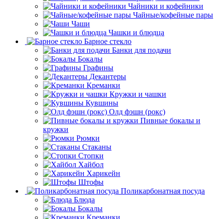
Чайники и кофейники
Чайные/кофейные пары
Чаши
Чашки и блюдца
Барное стекло
Банки для подачи
Бокалы
Графины
Декантеры
Креманки
Кружки и чашки
Кувшины
Олд фэшн (рокс)
Пивные бокалы и
кружки
Рюмки
Стаканы
Стопки
Хайбол
Харикейн
Штофы
Поликарбонатная посуда
Блюда
Бокалы
Креманки