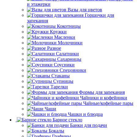
и этажерки
Вазы для цветов
Горшочки для
запекания
Кокотницы
Кружки
Масленки
Молочники
Разное
Салатники
Сахарницы
Соусники
Спецовники
Стаканы
Супницы
Тарелки
Формы для запекания
Чайники и кофейники
Чайные/кофейные пары
Чаши
Чашки и блюдца
Барное стекло
Банки для подачи
Бокалы
Графины