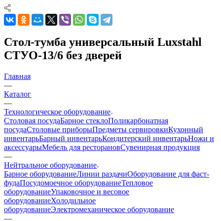
Стол-тумба универсальный Luxstahl
СТУО-13/6 без дверей
Главная
—
Каталог
—
Технологическое оборудование
Столовая посуда
Барное стекло
Поликарбонатная
посуда
Столовые приборы
Предметы сервировки
Кухонный
инвентарь
Барный инвентарь
Кондитерский инвентарь
Ножи и
аксессуары
Мебель для ресторанов
Сувенирная продукция
—
Нейтральное оборудование
Барное оборудование
Линии раздачи
Оборудование для фаст-
фуда
Посудомоечное оборудование
Тепловое
оборудование
Упаковочное и весовое
оборудование
Холодильное
оборудование
Электромеханическое оборудование
—