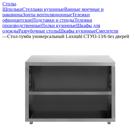
Столы
Шпильки
Стеллажи кухонные
Ванные моечные и
раковины
Зонты вентиляционные
Тележки
официантские
Подставки и стенды
Тележки
производственные
Полки кухонные
Шкафы для
одежды
Разрубочные столы
Шкафы кухонные
Смесители
—
Стол-тумба универсальный Luxstahl СТУО-13/6 без дверей