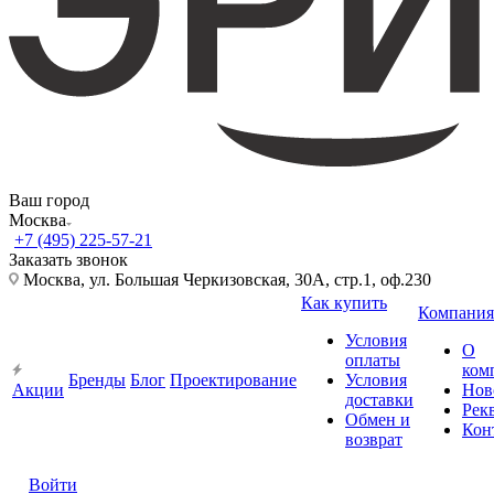
Ваш город
Москва
+7 (495) 225-57-21
Заказать звонок
Москва, ул. Большая Черкизовская, 30А, стр.1, оф.230
Как купить
Компания
Условия
О
оплаты
ком
Бренды
Блог
Проектирование
Условия
Акции
Нов
доставки
Рек
Обмен и
Кон
возврат
Войти