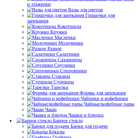
и этажерки
Вазы для цветов
Горшочки для
запекания
Кокотницы
Кружки
Масленки
Молочники
Разное
Салатники
Сахарницы
Соусники
Спецовники
Стаканы
Супницы
Тарелки
Формы для запекания
Чайники и кофейники
Чайные/кофейные пары
Чаши
Чашки и блюдца
Барное стекло
Банки для подачи
Бокалы
Графины