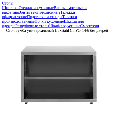
Столы
Шпильки
Стеллажи кухонные
Ванные моечные и
раковины
Зонты вентиляционные
Тележки
официантские
Подставки и стенды
Тележки
производственные
Полки кухонные
Шкафы для
одежды
Разрубочные столы
Шкафы кухонные
Смесители
—
Стол-тумба универсальный Luxstahl СТУО-14/6 без дверей