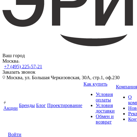
Ваш город
Москва
+7 (495) 225-57-21
Заказать звонок
Москва, ул. Большая Черкизовская, 30А, стр.1, оф.230
Как купить
Компания
Условия
О
оплаты
ком
Бренды
Блог
Проектирование
Условия
Акции
Нов
доставки
Рек
Обмен и
Кон
возврат
Войти