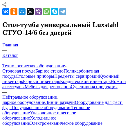
Стол-тумба универсальный Luxstahl
СТУО-14/6 без дверей
Главная
—
Каталог
—
Технологическое оборудование
Столовая посуда
Барное стекло
Поликарбонатная
посуда
Столовые приборы
Предметы сервировки
Кухонный
инвентарь
Барный инвентарь
Кондитерский инвентарь
Ножи и
аксессуары
Мебель для ресторанов
Сувенирная продукция
—
Нейтральное оборудование
Барное оборудование
Линии раздачи
Оборудование для фаст-
фуда
Посудомоечное оборудование
Тепловое
оборудование
Упаковочное и весовое
оборудование
Холодильное
оборудование
Электромеханическое оборудование
—