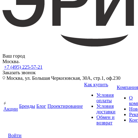
Ваш город
Москва
+7 (495) 225-57-21
Заказать звонок
Москва, ул. Большая Черкизовская, 30А, стр.1, оф.230
Как купить
Компания
Условия
О
оплаты
ком
Бренды
Блог
Проектирование
Условия
Акции
Нов
доставки
Рек
Обмен и
Кон
возврат
Войти