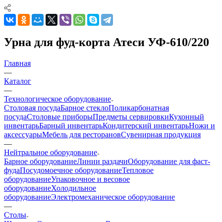
Урна для фуд-корта Атеси УФ-610/220
Главная
—
Каталог
—
Технологическое оборудование
Столовая посуда
Барное стекло
Поликарбонатная
посуда
Столовые приборы
Предметы сервировки
Кухонный
инвентарь
Барный инвентарь
Кондитерский инвентарь
Ножи и
аксессуары
Мебель для ресторанов
Сувенирная продукция
—
Нейтральное оборудование
Барное оборудование
Линии раздачи
Оборудование для фаст-
фуда
Посудомоечное оборудование
Тепловое
оборудование
Упаковочное и весовое
оборудование
Холодильное
оборудование
Электромеханическое оборудование
—
Столы