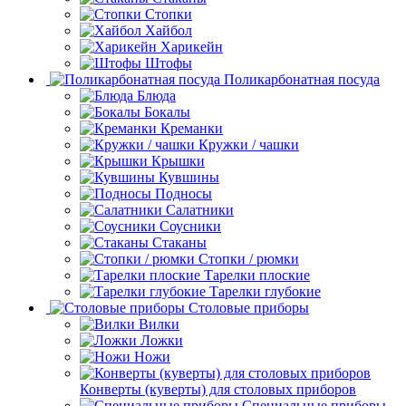
Стопки
Хайбол
Харикейн
Штофы
Поликарбонатная посуда
Блюда
Бокалы
Креманки
Кружки / чашки
Крышки
Кувшины
Подносы
Салатники
Соусники
Стаканы
Стопки / рюмки
Тарелки плоские
Тарелки глубокие
Столовые приборы
Вилки
Ложки
Ножи
Конверты (куверты) для столовых приборов
Специальные приборы