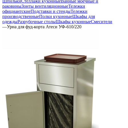
Шпильки
Стеллажи кухонные
Ванные моечные и
раковины
Зонты вентиляционные
Тележки
официантские
Подставки и стенды
Тележки
производственные
Полки кухонные
Шкафы для
одежды
Разрубочные столы
Шкафы кухонные
Смесители
—
Урна для фуд-корта Атеси УФ-610/220