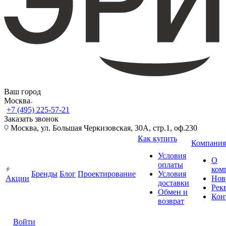
Ваш город
Москва
+7 (495) 225-57-21
Заказать звонок
Москва, ул. Большая Черкизовская, 30А, стр.1, оф.230
Как купить
Компания
Условия
О
оплаты
ком
Бренды
Блог
Проектирование
Условия
Акции
Нов
доставки
Рек
Обмен и
Кон
возврат
Войти