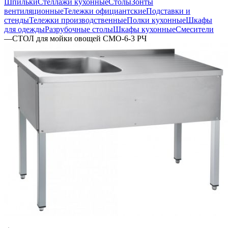
Шпильки
Стеллажи кухонные
Столы
Зонты
вентиляционные
Тележки официантские
Подставки и
стенды
Тележки производственные
Полки кухонные
Шкафы
для одежды
Разрубочные столы
Шкафы кухонные
Смесители
—
СТОЛ для мойки овощей СМО-6-3 РЧ