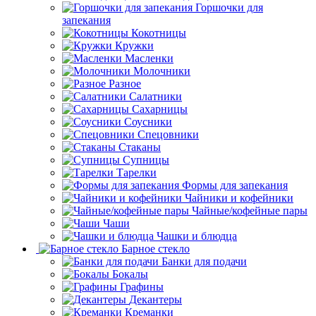
Горшочки для
запекания
Кокотницы
Кружки
Масленки
Молочники
Разное
Салатники
Сахарницы
Соусники
Спецовники
Стаканы
Супницы
Тарелки
Формы для запекания
Чайники и кофейники
Чайные/кофейные пары
Чаши
Чашки и блюдца
Барное стекло
Банки для подачи
Бокалы
Графины
Декантеры
Креманки