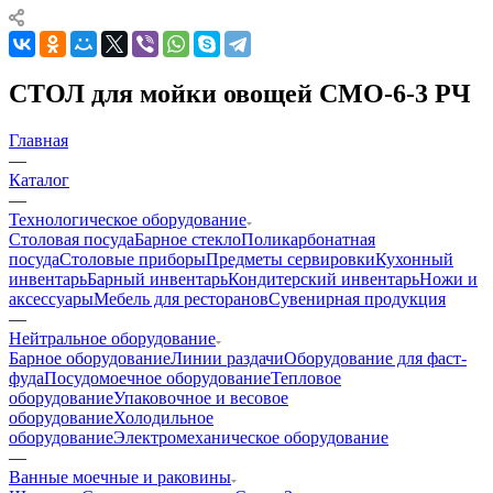
СТОЛ для мойки овощей СМО-6-3 РЧ
Главная
—
Каталог
—
Технологическое оборудование
Столовая посуда
Барное стекло
Поликарбонатная
посуда
Столовые приборы
Предметы сервировки
Кухонный
инвентарь
Барный инвентарь
Кондитерский инвентарь
Ножи и
аксессуары
Мебель для ресторанов
Сувенирная продукция
—
Нейтральное оборудование
Барное оборудование
Линии раздачи
Оборудование для фаст-
фуда
Посудомоечное оборудование
Тепловое
оборудование
Упаковочное и весовое
оборудование
Холодильное
оборудование
Электромеханическое оборудование
—
Ванные моечные и раковины