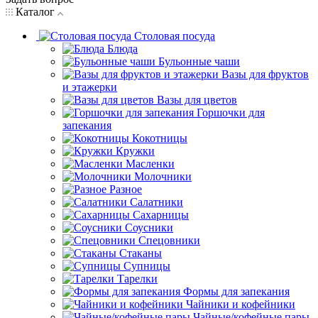
Каталог
Столовая посуда
Блюда
Бульонные чаши
Вазы для фруктов
и этажерки
Вазы для цветов
Горшочки для
запекания
Кокотницы
Кружки
Масленки
Молочники
Разное
Салатники
Сахарницы
Соусники
Спецовники
Стаканы
Супницы
Тарелки
Формы для запекания
Чайники и кофейники
Чайные/кофейные пары