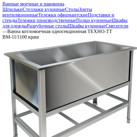
Ванные моечные и раковины
Шпильки
Стеллажи кухонные
Столы
Зонты
вентиляционные
Тележки официантские
Подставки и
стенды
Тележки производственные
Полки кухонные
Шкафы
для одежды
Разрубочные столы
Шкафы кухонные
Смесители
—
Ванна котломоечная односекционная ТЕХНО-ТТ
ВМ-11/1100 краш