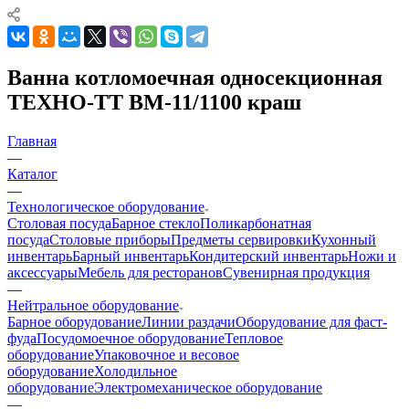
Ванна котломоечная односекционная
ТЕХНО-ТТ ВМ-11/1100 краш
Главная
—
Каталог
—
Технологическое оборудование
Столовая посуда
Барное стекло
Поликарбонатная
посуда
Столовые приборы
Предметы сервировки
Кухонный
инвентарь
Барный инвентарь
Кондитерский инвентарь
Ножи и
аксессуары
Мебель для ресторанов
Сувенирная продукция
—
Нейтральное оборудование
Барное оборудование
Линии раздачи
Оборудование для фаст-
фуда
Посудомоечное оборудование
Тепловое
оборудование
Упаковочное и весовое
оборудование
Холодильное
оборудование
Электромеханическое оборудование
—