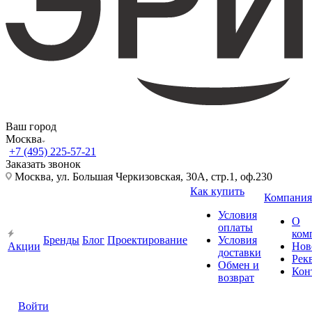
Ваш город
Москва
+7 (495) 225-57-21
Заказать звонок
Москва, ул. Большая Черкизовская, 30А, стр.1, оф.230
Как купить
Компания
Условия
О
оплаты
ком
Бренды
Блог
Проектирование
Условия
Акции
Нов
доставки
Рек
Обмен и
Кон
возврат
Войти