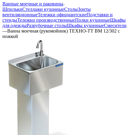
Ванные моечные и раковины
Шпильки
Стеллажи кухонные
Столы
Зонты
вентиляционные
Тележки официантские
Подставки и
стенды
Тележки производственные
Полки кухонные
Шкафы
для одежды
Разрубочные столы
Шкафы кухонные
Смесители
—
Ванна моечная (рукомойник) ТЕХНО-ТТ ВМ 12/302 с
ножкой