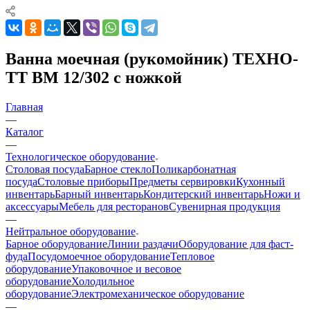
Ванна моечная (рукомойник) ТЕХНО-
ТТ ВМ 12/302 с ножкой
Главная
—
Каталог
—
Технологическое оборудование
Столовая посуда
Барное стекло
Поликарбонатная
посуда
Столовые приборы
Предметы сервировки
Кухонный
инвентарь
Барный инвентарь
Кондитерский инвентарь
Ножи и
аксессуары
Мебель для ресторанов
Сувенирная продукция
—
Нейтральное оборудование
Барное оборудование
Линии раздачи
Оборудование для фаст-
фуда
Посудомоечное оборудование
Тепловое
оборудование
Упаковочное и весовое
оборудование
Холодильное
оборудование
Электромеханическое оборудование
—