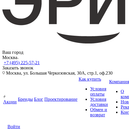
Ваш город
Москва
+7 (495) 225-57-21
Заказать звонок
Москва, ул. Большая Черкизовская, 30А, стр.1, оф.230
Как купить
Компания
Условия
О
оплаты
ком
Бренды
Блог
Проектирование
Условия
Акции
Нов
доставки
Рек
Обмен и
Кон
возврат
Войти