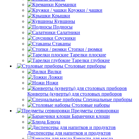
Креманки
Кружки / чашки
Крышки
Кувшины
Подносы
Салатники
Соусники
Стаканы
Стопки / рюмки
Тарелки плоские
Тарелки глубокие
Столовые приборы
Вилки
Ложки
Ножи
Конверты (куверты) для столовых приборов
Специальные приборы
Столовые наборы
Предметы сервировки
Баранчики клоши
Блюда
Диспенсеры для напитков и продуктов
Емкости для масла