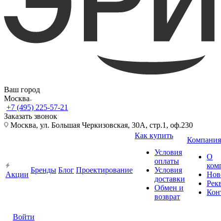
Ваш город
Москва
+7 (495) 225-57-21
Заказать звонок
Москва, ул. Большая Черкизовская, 30А, стр.1, оф.230
Как купить
Компания
Условия
О
оплаты
ком
Бренды
Блог
Проектирование
Условия
Акции
Нов
доставки
Рек
Обмен и
Кон
возврат
Войти