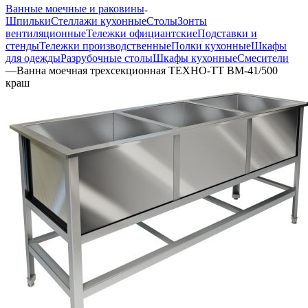
Ванные моечные и раковины
Шпильки
Стеллажи кухонные
Столы
Зонты
вентиляционные
Тележки официантские
Подставки и
стенды
Тележки производственные
Полки кухонные
Шкафы
для одежды
Разрубочные столы
Шкафы кухонные
Смесители
—
Ванна моечная трехсекционная ТЕХНО-ТТ ВМ-41/500
краш