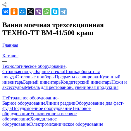
Ванна моечная трехсекционная
ТЕХНО-ТТ ВМ-41/500 краш
Главная
—
Каталог
—
Технологическое оборудование
Столовая посуда
Барное стекло
Поликарбонатная
посуда
Столовые приборы
Предметы сервировки
Кухонный
инвентарь
Барный инвентарь
Кондитерский инвентарь
Ножи и
аксессуары
Мебель для ресторанов
Сувенирная продукция
—
Нейтральное оборудование
Барное оборудование
Линии раздачи
Оборудование для фаст-
фуда
Посудомоечное оборудование
Тепловое
оборудование
Упаковочное и весовое
оборудование
Холодильное
оборудование
Электромеханическое оборудование
—