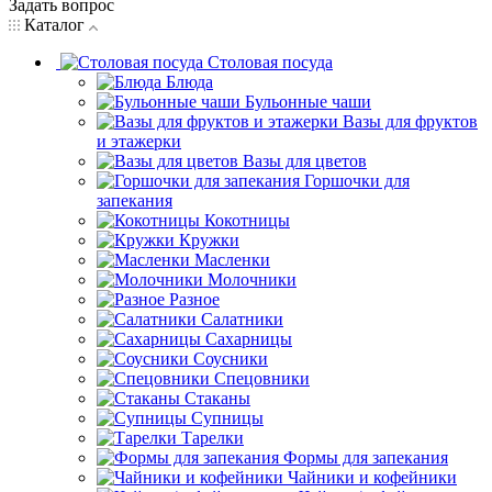
Задать вопрос
Каталог
Столовая посуда
Блюда
Бульонные чаши
Вазы для фруктов
и этажерки
Вазы для цветов
Горшочки для
запекания
Кокотницы
Кружки
Масленки
Молочники
Разное
Салатники
Сахарницы
Соусники
Спецовники
Стаканы
Супницы
Тарелки
Формы для запекания
Чайники и кофейники