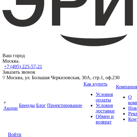
Ваш город
Москва
+7 (495) 225-57-21
Заказать звонок
Москва, ул. Большая Черкизовская, 30А, стр.1, оф.230
Как купить
Компания
Условия
О
оплаты
ком
Бренды
Блог
Проектирование
Условия
Акции
Нов
доставки
Рек
Обмен и
Кон
возврат
Войти