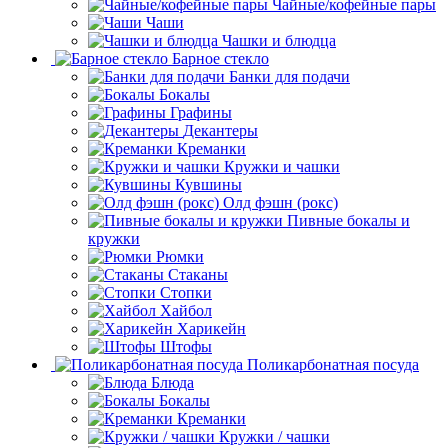
Чайные/кофейные пары
Чаши
Чашки и блюдца
Барное стекло
Банки для подачи
Бокалы
Графины
Декантеры
Креманки
Кружки и чашки
Кувшины
Олд фэшн (рокс)
Пивные бокалы и
кружки
Рюмки
Стаканы
Стопки
Хайбол
Харикейн
Штофы
Поликарбонатная посуда
Блюда
Бокалы
Креманки
Кружки / чашки