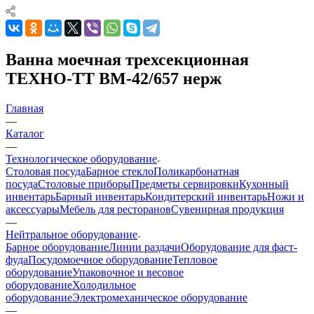
Ванна моечная трехсекционная
ТЕХНО-ТТ ВМ-42/657 нерж
Главная
—
Каталог
—
Технологическое оборудование
Столовая посуда
Барное стекло
Поликарбонатная
посуда
Столовые приборы
Предметы сервировки
Кухонный
инвентарь
Барный инвентарь
Кондитерский инвентарь
Ножи и
аксессуары
Мебель для ресторанов
Сувенирная продукция
—
Нейтральное оборудование
Барное оборудование
Линии раздачи
Оборудование для фаст-
фуда
Посудомоечное оборудование
Тепловое
оборудование
Упаковочное и весовое
оборудование
Холодильное
оборудование
Электромеханическое оборудование
—