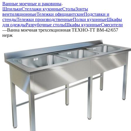
Ванные моечные и раковины
Шпильки
Стеллажи кухонные
Столы
Зонты
вентиляционные
Тележки официантские
Подставки и
стенды
Тележки производственные
Полки кухонные
Шкафы
для одежды
Разрубочные столы
Шкафы кухонные
Смесители
—
Ванна моечная трехсекционная ТЕХНО-ТТ ВМ-42/657
нерж