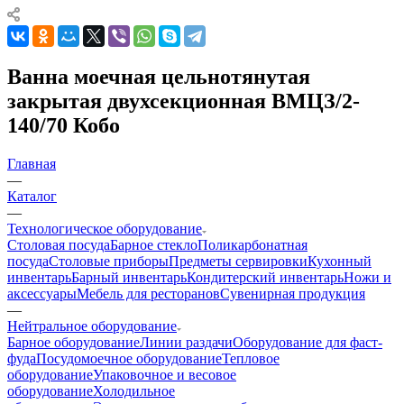
Ванна моечная цельнотянутая
закрытая двухсекционная ВМЦЗ/2-
140/70 Кобо
Главная
—
Каталог
—
Технологическое оборудование
Столовая посуда
Барное стекло
Поликарбонатная
посуда
Столовые приборы
Предметы сервировки
Кухонный
инвентарь
Барный инвентарь
Кондитерский инвентарь
Ножи и
аксессуары
Мебель для ресторанов
Сувенирная продукция
—
Нейтральное оборудование
Барное оборудование
Линии раздачи
Оборудование для фаст-
фуда
Посудомоечное оборудование
Тепловое
оборудование
Упаковочное и весовое
оборудование
Холодильное