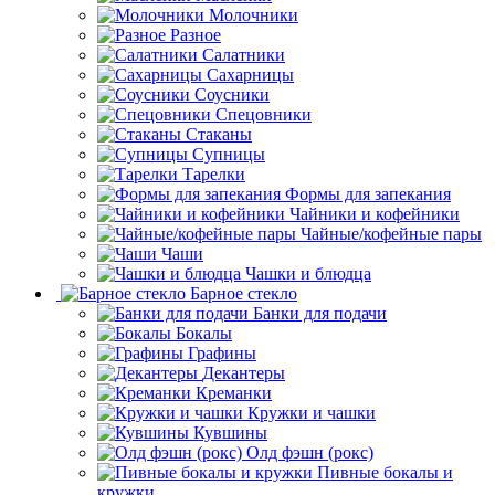
Молочники
Разное
Салатники
Сахарницы
Соусники
Спецовники
Стаканы
Супницы
Тарелки
Формы для запекания
Чайники и кофейники
Чайные/кофейные пары
Чаши
Чашки и блюдца
Барное стекло
Банки для подачи
Бокалы
Графины
Декантеры
Креманки
Кружки и чашки
Кувшины
Олд фэшн (рокс)
Пивные бокалы и
кружки