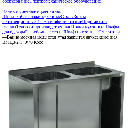
оборудование
Электромеханическое оборудование
—
Ванные моечные и раковины
Шпильки
Стеллажи кухонные
Столы
Зонты
вентиляционные
Тележки официантские
Подставки и
стенды
Тележки производственные
Полки кухонные
Шкафы
для одежды
Разрубочные столы
Шкафы кухонные
Смесители
—
Ванна моечная цельнотянутая закрытая двухсекционная
ВМЦЗ/2-140/70 Кобо