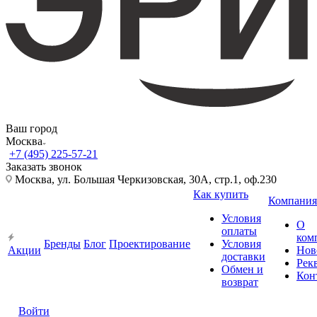
Ваш город
Москва
+7 (495) 225-57-21
Заказать звонок
Москва, ул. Большая Черкизовская, 30А, стр.1, оф.230
Как купить
Компания
Условия
О
оплаты
ком
Бренды
Блог
Проектирование
Условия
Акции
Нов
доставки
Рек
Обмен и
Кон
возврат
Войти