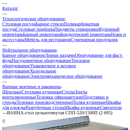
—
Каталог
—
Технологическое оборудование
Столовая посуда
Барное стекло
Поликарбонатная
посуда
Столовые приборы
Предметы сервировки
Кухонный
инвентарь
Барный инвентарь
Кондитерский инвентарь
Ножи и
аксессуары
Мебель для ресторанов
Сувенирная продукция
—
Нейтральное оборудование
Барное оборудование
Линии раздачи
Оборудование для фаст-
фуда
Посудомоечное оборудование
Тепловое
оборудование
Упаковочное и весовое
оборудование
Холодильное
оборудование
Электромеханическое оборудование
—
Ванные моечные и раковины
Шпильки
Стеллажи кухонные
Столы
Зонты
вентиляционные
Тележки официантские
Подставки и
стенды
Тележки производственные
Полки кухонные
Шкафы
для одежды
Разрубочные столы
Шкафы кухонные
Смесители
—
ВАННА-стол цельнотянутая СПП-520/1500П (2 695)