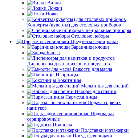
Вилки
Ложки
Ножи
Конверты (куверты) для столовых приборов
Специальные приборы
Столовые наборы
Предметы сервировки
Баранчики клоши
Блюда
Диспенсеры для напитков и продуктов
Емкости для масла
Икорницы
Кокотницы
Мельницы для специй
Наборы для специй
Пармезанницы
Подача горячих
напитков
Подкладки
сервировочные
Подносы
Подставки и этажерки
Посуда для подачи