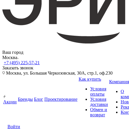
Ваш город
Москва
+7 (495) 225-57-21
Заказать звонок
Москва, ул. Большая Черкизовская, 30А, стр.1, оф.230
Как купить
Компания
Условия
О
оплаты
ком
Бренды
Блог
Проектирование
Условия
Акции
Нов
доставки
Рек
Обмен и
Кон
возврат
Войти