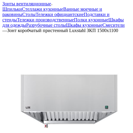
Зонты вентиляционные
Шпильки
Стеллажи кухонные
Ванные моечные и
раковины
Столы
Тележки официантские
Подставки и
стенды
Тележки производственные
Полки кухонные
Шкафы
для одежды
Разрубочные столы
Шкафы кухонные
Смесители
—
Зонт коробчатый пристенный Luxstahl ЗКП 1500х1100