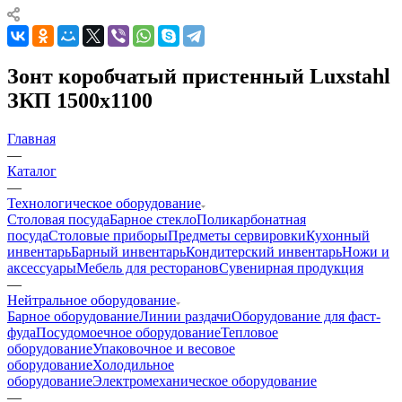
Зонт коробчатый пристенный Luxstahl
ЗКП 1500х1100
Главная
—
Каталог
—
Технологическое оборудование
Столовая посуда
Барное стекло
Поликарбонатная
посуда
Столовые приборы
Предметы сервировки
Кухонный
инвентарь
Барный инвентарь
Кондитерский инвентарь
Ножи и
аксессуары
Мебель для ресторанов
Сувенирная продукция
—
Нейтральное оборудование
Барное оборудование
Линии раздачи
Оборудование для фаст-
фуда
Посудомоечное оборудование
Тепловое
оборудование
Упаковочное и весовое
оборудование
Холодильное
оборудование
Электромеханическое оборудование
—