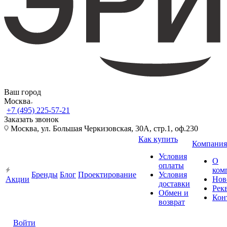
Ваш город
Москва
+7 (495) 225-57-21
Заказать звонок
Москва, ул. Большая Черкизовская, 30А, стр.1, оф.230
Как купить
Компания
Условия
О
оплаты
ком
Бренды
Блог
Проектирование
Условия
Акции
Нов
доставки
Рек
Обмен и
Кон
возврат
Войти