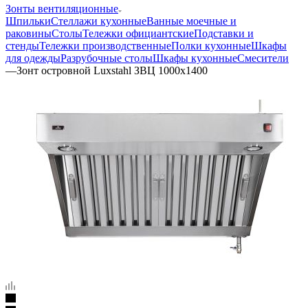
Зонты вентиляционные
Шпильки
Стеллажи кухонные
Ванные моечные и
раковины
Столы
Тележки официантские
Подставки и
стенды
Тележки производственные
Полки кухонные
Шкафы
для одежды
Разрубочные столы
Шкафы кухонные
Смесители
—
Зонт островной Luxstahl ЗВЦ 1000х1400