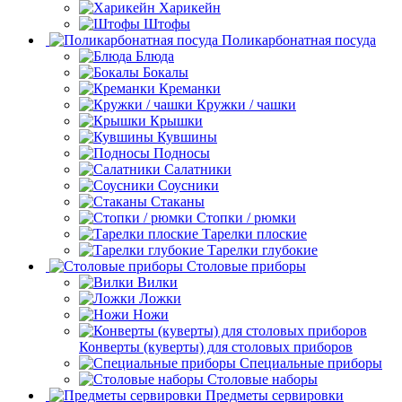
Харикейн
Штофы
Поликарбонатная посуда
Блюда
Бокалы
Креманки
Кружки / чашки
Крышки
Кувшины
Подносы
Салатники
Соусники
Стаканы
Стопки / рюмки
Тарелки плоские
Тарелки глубокие
Столовые приборы
Вилки
Ложки
Ножи
Конверты (куверты) для столовых приборов
Специальные приборы
Столовые наборы
Предметы сервировки