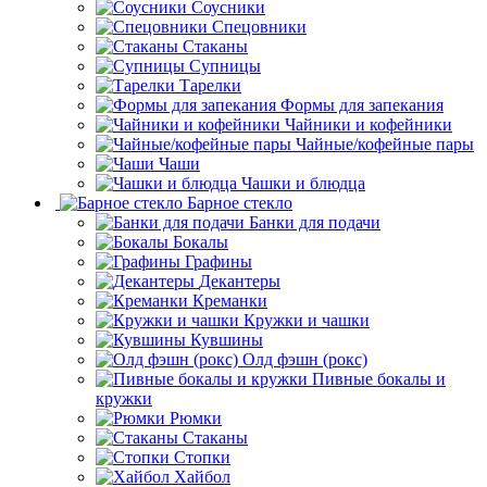
Соусники
Спецовники
Стаканы
Супницы
Тарелки
Формы для запекания
Чайники и кофейники
Чайные/кофейные пары
Чаши
Чашки и блюдца
Барное стекло
Банки для подачи
Бокалы
Графины
Декантеры
Креманки
Кружки и чашки
Кувшины
Олд фэшн (рокс)
Пивные бокалы и
кружки
Рюмки
Стаканы
Стопки
Хайбол