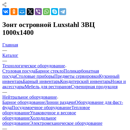
Зонт островной Luxstahl ЗВЦ
1000х1400
Главная
—
Каталог
—
Технологическое оборудование
Столовая посуда
Барное стекло
Поликарбонатная
посуда
Столовые приборы
Предметы сервировки
Кухонный
инвентарь
Барный инвентарь
Кондитерский инвентарь
Ножи и
аксессуары
Мебель для ресторанов
Сувенирная продукция
—
Нейтральное оборудование
Барное оборудование
Линии раздачи
Оборудование для фаст-
фуда
Посудомоечное оборудование
Тепловое
оборудование
Упаковочное и весовое
оборудование
Холодильное
оборудование
Электромеханическое оборудование
—