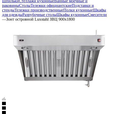
Шпильки
Стеллажи кухонные
Ванные моечные и
раковины
Столы
Тележки официантские
Подставки и
стенды
Тележки производственные
Полки кухонные
Шкафы
для одежды
Разрубочные столы
Шкафы кухонные
Смесители
—
Зонт островной Luxstahl ЗВЦ 900х1800