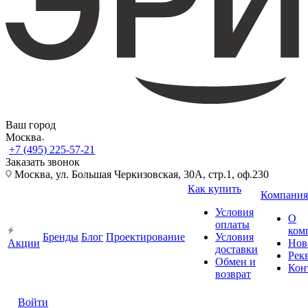
Ваш город
Москва
+7 (495) 225-57-21
Заказать звонок
Москва, ул. Большая Черкизовская, 30А, стр.1, оф.230
Как купить
Компания
Условия
О
оплаты
ком
Бренды
Блог
Проектирование
Условия
Акции
Нов
доставки
Рек
Обмен и
Кон
возврат
Войти