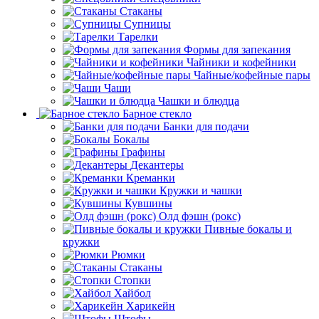
Стаканы
Супницы
Тарелки
Формы для запекания
Чайники и кофейники
Чайные/кофейные пары
Чаши
Чашки и блюдца
Барное стекло
Банки для подачи
Бокалы
Графины
Декантеры
Креманки
Кружки и чашки
Кувшины
Олд фэшн (рокс)
Пивные бокалы и
кружки
Рюмки
Стаканы
Стопки
Хайбол
Харикейн
Штофы