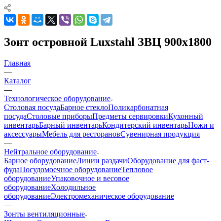
Зонт островной Luxstahl ЗВЦ 900х1800
Главная
—
Каталог
—
Технологическое оборудование
Столовая посуда
Барное стекло
Поликарбонатная
посуда
Столовые приборы
Предметы сервировки
Кухонный
инвентарь
Барный инвентарь
Кондитерский инвентарь
Ножи и
аксессуары
Мебель для ресторанов
Сувенирная продукция
—
Нейтральное оборудование
Барное оборудование
Линии раздачи
Оборудование для фаст-
фуда
Посудомоечное оборудование
Тепловое
оборудование
Упаковочное и весовое
оборудование
Холодильное
оборудование
Электромеханическое оборудование
—
Зонты вентиляционные