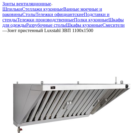
Зонты вентиляционные
Шпильки
Стеллажи кухонные
Ванные моечные и
раковины
Столы
Тележки официантские
Подставки и
стенды
Тележки производственные
Полки кухонные
Шкафы
для одежды
Разрубочные столы
Шкафы кухонные
Смесители
—
Зонт пристенный Luxstahl ЗВП 1100х1500