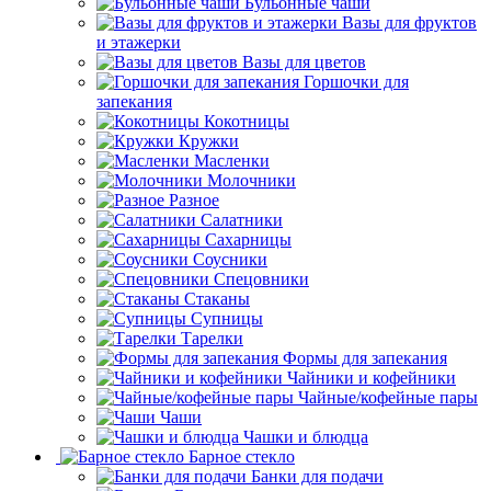
Бульонные чаши
Вазы для фруктов
и этажерки
Вазы для цветов
Горшочки для
запекания
Кокотницы
Кружки
Масленки
Молочники
Разное
Салатники
Сахарницы
Соусники
Спецовники
Стаканы
Супницы
Тарелки
Формы для запекания
Чайники и кофейники
Чайные/кофейные пары
Чаши
Чашки и блюдца
Барное стекло
Банки для подачи