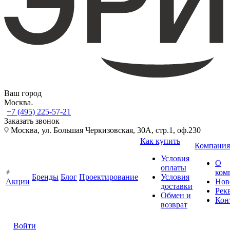
Ваш город
Москва
+7 (495) 225-57-21
Заказать звонок
Москва, ул. Большая Черкизовская, 30А, стр.1, оф.230
Как купить
Компания
Условия
О
оплаты
ком
Бренды
Блог
Проектирование
Условия
Акции
Нов
доставки
Рек
Обмен и
Кон
возврат
Войти