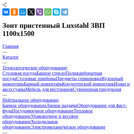
Зонт пристенный Luxstahl ЗВП
1100х1500
Главная
—
Каталог
—
Технологическое оборудование
Столовая посуда
Барное стекло
Поликарбонатная
посуда
Столовые приборы
Предметы сервировки
Кухонный
инвентарь
Барный инвентарь
Кондитерский инвентарь
Ножи и
аксессуары
Мебель для ресторанов
Сувенирная продукция
—
Нейтральное оборудование
Барное оборудование
Линии раздачи
Оборудование для фаст-
фуда
Посудомоечное оборудование
Тепловое
оборудование
Упаковочное и весовое
оборудование
Холодильное
оборудование
Электромеханическое оборудование
—