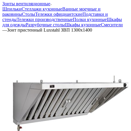
Зонты вентиляционные
Шпильки
Стеллажи кухонные
Ванные моечные и
раковины
Столы
Тележки официантские
Подставки и
стенды
Тележки производственные
Полки кухонные
Шкафы
для одежды
Разрубочные столы
Шкафы кухонные
Смесители
—
Зонт пристенный Luxstahl ЗВП 1300х1400