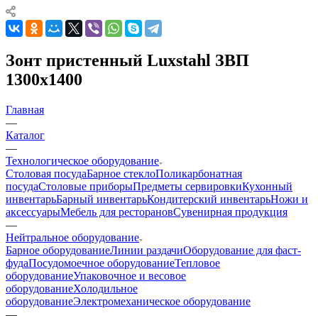
Зонт пристенный Luxstahl ЗВП
1300х1400
Главная
—
Каталог
—
Технологическое оборудование
Столовая посуда
Барное стекло
Поликарбонатная
посуда
Столовые приборы
Предметы сервировки
Кухонный
инвентарь
Барный инвентарь
Кондитерский инвентарь
Ножи и
аксессуары
Мебель для ресторанов
Сувенирная продукция
—
Нейтральное оборудование
Барное оборудование
Линии раздачи
Оборудование для фаст-
фуда
Посудомоечное оборудование
Тепловое
оборудование
Упаковочное и весовое
оборудование
Холодильное
оборудование
Электромеханическое оборудование
—