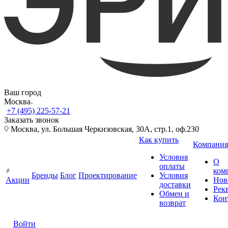
Ваш город
Москва
+7 (495) 225-57-21
Заказать звонок
Москва, ул. Большая Черкизовская, 30А, стр.1, оф.230
Как купить
Компания
Условия
О
оплаты
ком
Бренды
Блог
Проектирование
Условия
Акции
Нов
доставки
Рек
Обмен и
Кон
возврат
Войти