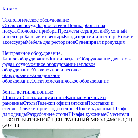
—
Каталог
—
Технологическое оборудование
Столовая посуда
Барное стекло
Поликарбонатная
посуда
Столовые приборы
Предметы сервировки
Кухонный
инвентарь
Барный инвентарь
Кондитерский инвентарь
Ножи и
аксессуары
Мебель для ресторанов
Сувенирная продукция
—
Нейтральное оборудование
Барное оборудование
Линии раздачи
Оборудование для фаст-
фуда
Посудомоечное оборудование
Тепловое
оборудование
Упаковочное и весовое
оборудование
Холодильное
оборудование
Электромеханическое оборудование
—
Зонты вентиляционные
Шпильки
Стеллажи кухонные
Ванные моечные и
раковины
Столы
Тележки официантские
Подставки и
стенды
Тележки производственные
Полки кухонные
Шкафы
для одежды
Разрубочные столы
Шкафы кухонные
Смесители
—
ЗОНТ ВЫТЯЖНОЙ ЦЕНТРАЛЬНЫЙ МВО-1,4МСВ-1,2Ц
(20 418)