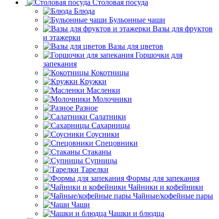
Столовая посуда
Блюда
Бульонные чаши
Вазы для фруктов
и этажерки
Вазы для цветов
Горшочки для
запекания
Кокотницы
Кружки
Масленки
Молочники
Разное
Салатники
Сахарницы
Соусники
Спецовники
Стаканы
Супницы
Тарелки
Формы для запекания
Чайники и кофейники
Чайные/кофейные пары
Чаши
Чашки и блюдца