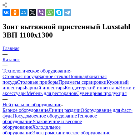
Зонт вытяжной пристенный Luxstahl
ЗВП 1100х1300
Главная
—
Каталог
—
Технологическое оборудование
Столовая посуда
Барное стекло
Поликарбонатная
посуда
Столовые приборы
Предметы сервировки
Кухонный
инвентарь
Барный инвентарь
Кондитерский инвентарь
Ножи и
аксессуары
Мебель для ресторанов
Сувенирная продукция
—
Нейтральное оборудование
Барное оборудование
Линии раздачи
Оборудование для фаст-
фуда
Посудомоечное оборудование
Тепловое
оборудование
Упаковочное и весовое
оборудование
Холодильное
оборудование
Электромеханическое оборудование
—