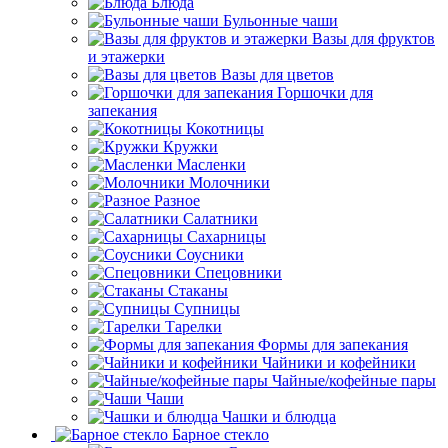
Блюда
Бульонные чаши
Вазы для фруктов
и этажерки
Вазы для цветов
Горшочки для
запекания
Кокотницы
Кружки
Масленки
Молочники
Разное
Салатники
Сахарницы
Соусники
Спецовники
Стаканы
Супницы
Тарелки
Формы для запекания
Чайники и кофейники
Чайные/кофейные пары
Чаши
Чашки и блюдца
Барное стекло