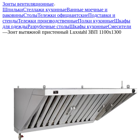
Зонты вентиляционные
Шпильки
Стеллажи кухонные
Ванные моечные и
раковины
Столы
Тележки официантские
Подставки и
стенды
Тележки производственные
Полки кухонные
Шкафы
для одежды
Разрубочные столы
Шкафы кухонные
Смесители
—
Зонт вытяжной пристенный Luxstahl ЗВП 1100х1300