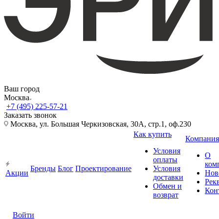
Ваш город
Москва
+7 (495) 225-57-21
Заказать звонок
Москва, ул. Большая Черкизовская, 30А, стр.1, оф.230
Как купить
Компания
Условия
О
оплаты
ком
Бренды
Блог
Проектирование
Условия
Акции
Нов
доставки
Рек
Обмен и
Кон
возврат
Войти