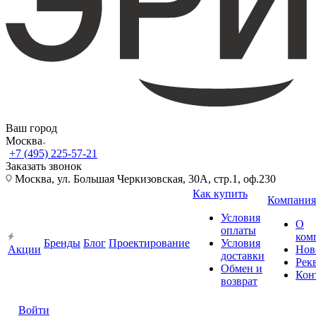
Ваш город
Москва
+7 (495) 225-57-21
Заказать звонок
Москва, ул. Большая Черкизовская, 30А, стр.1, оф.230
Как купить
Компания
Условия
О
оплаты
ком
Бренды
Блог
Проектирование
Условия
Акции
Нов
доставки
Рек
Обмен и
Кон
возврат
Войти