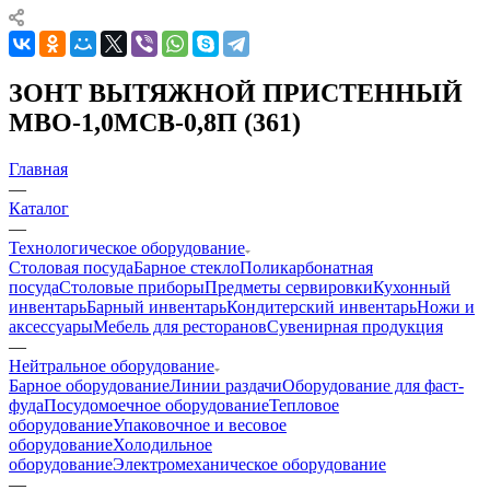
ЗОНТ ВЫТЯЖНОЙ ПРИСТЕННЫЙ
МВО-1,0МСВ-0,8П (361)
Главная
—
Каталог
—
Технологическое оборудование
Столовая посуда
Барное стекло
Поликарбонатная
посуда
Столовые приборы
Предметы сервировки
Кухонный
инвентарь
Барный инвентарь
Кондитерский инвентарь
Ножи и
аксессуары
Мебель для ресторанов
Сувенирная продукция
—
Нейтральное оборудование
Барное оборудование
Линии раздачи
Оборудование для фаст-
фуда
Посудомоечное оборудование
Тепловое
оборудование
Упаковочное и весовое
оборудование
Холодильное
оборудование
Электромеханическое оборудование
—