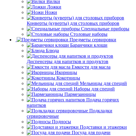
Вилки
Ложки
Ножи
Конверты (куверты) для столовых приборов
Специальные приборы
Столовые наборы
Предметы сервировки
Баранчики клоши
Блюда
Диспенсеры для напитков и продуктов
Емкости для масла
Икорницы
Кокотницы
Мельницы для специй
Наборы для специй
Пармезанницы
Подача горячих
напитков
Подкладки
сервировочные
Подносы
Подставки и этажерки
Посуда для подачи