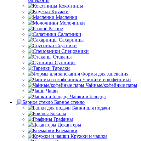
запекания
Кокотницы
Кружки
Масленки
Молочники
Разное
Салатники
Сахарницы
Соусники
Спецовники
Стаканы
Супницы
Тарелки
Формы для запекания
Чайники и кофейники
Чайные/кофейные пары
Чаши
Чашки и блюдца
Барное стекло
Банки для подачи
Бокалы
Графины
Декантеры
Креманки
Кружки и чашки