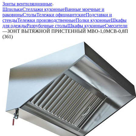
Зонты вентиляционные
Шпильки
Стеллажи кухонные
Ванные моечные и
раковины
Столы
Тележки официантские
Подставки и
стенды
Тележки производственные
Полки кухонные
Шкафы
для одежды
Разрубочные столы
Шкафы кухонные
Смесители
—
ЗОНТ ВЫТЯЖНОЙ ПРИСТЕННЫЙ МВО-1,0МСВ-0,8П
(361)