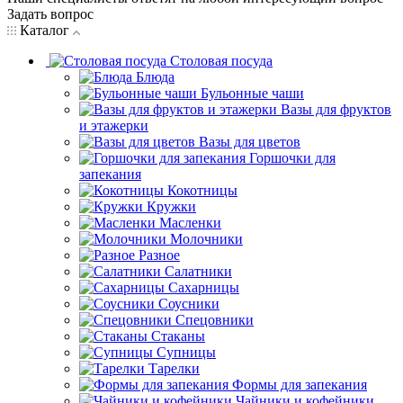
Задать вопрос
Каталог
Столовая посуда
Блюда
Бульонные чаши
Вазы для фруктов
и этажерки
Вазы для цветов
Горшочки для
запекания
Кокотницы
Кружки
Масленки
Молочники
Разное
Салатники
Сахарницы
Соусники
Спецовники
Стаканы
Супницы
Тарелки
Формы для запекания
Чайники и кофейники