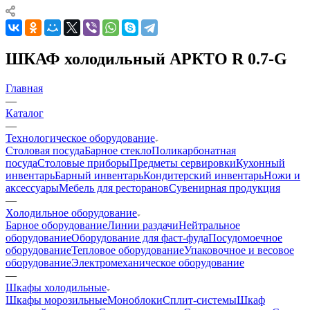
ШКАФ холодильный АРКТО R 0.7-G
Главная
—
Каталог
—
Технологическое оборудование
Столовая посуда
Барное стекло
Поликарбонатная
посуда
Столовые приборы
Предметы сервировки
Кухонный
инвентарь
Барный инвентарь
Кондитерский инвентарь
Ножи и
аксессуары
Мебель для ресторанов
Сувенирная продукция
—
Холодильное оборудование
Барное оборудование
Линии раздачи
Нейтральное
оборудование
Оборудование для фаст-фуда
Посудомоечное
оборудование
Тепловое оборудование
Упаковочное и весовое
оборудование
Электромеханическое оборудование
—
Шкафы холодильные
Шкафы морозильные
Моноблоки
Сплит-системы
Шкаф