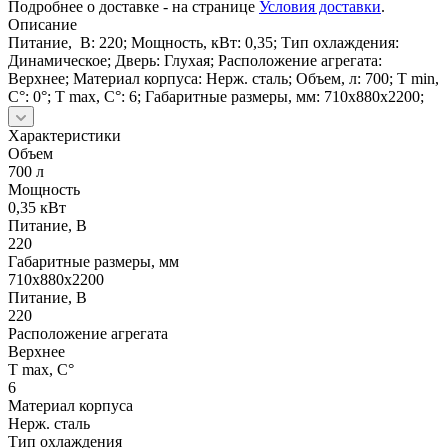
Подробнее о доставке - на странице
Условия доставки
.
Описание
Питание, В: 220; Мощность, кВт: 0,35; Тип охлаждения:
Динамическое; Дверь: Глухая; Расположение агрегата:
Верхнее; Материал корпуса: Нерж. сталь; Объем, л: 700; Т min,
C°: 0°; Т max, С°: 6; Габаритные размеры, мм: 710х880х2200;
Характеристики
Объем
700 л
Мощность
0,35 кВт
Питание, В
220
Габаритные размеры, мм
710х880х2200
Питание, В
220
Расположение агрегата
Верхнее
Т max, С°
6
Материал корпуса
Нерж. сталь
Тип охлаждения