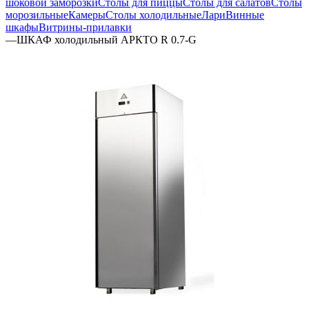
шоковой заморозки
Столы для пиццы
Столы для салатов
Столы
морозильные
Камеры
Столы холодильные
Лари
Винные
шкафы
Витрины-прилавки
—
ШКАФ холодильный АРКТО R 0.7-G