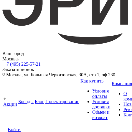
Ваш город
Москва
+7 (495) 225-57-21
Заказать звонок
Москва, ул. Большая Черкизовская, 30А, стр.1, оф.230
Как купить
Компания
Условия
О
оплаты
ком
Бренды
Блог
Проектирование
Условия
Акции
Нов
доставки
Рек
Обмен и
Кон
возврат
Войти