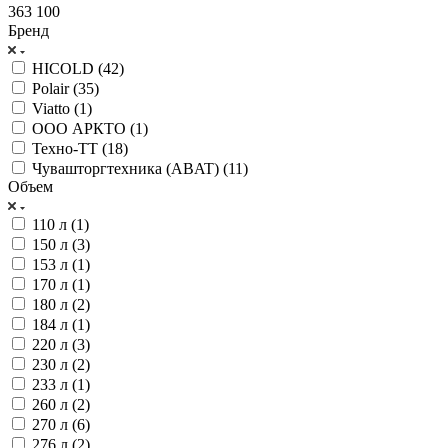
363 100
Бренд
HICOLD (
42
)
Polair (
35
)
Viatto (
1
)
ООО АРКТО (
1
)
Техно-ТТ (
18
)
Чувашторгтехника (ABAT) (
11
)
Объем
110 л (
1
)
150 л (
3
)
153 л (
1
)
170 л (
1
)
180 л (
2
)
184 л (
1
)
220 л (
3
)
230 л (
2
)
233 л (
1
)
260 л (
2
)
270 л (
6
)
276 л (
2
)