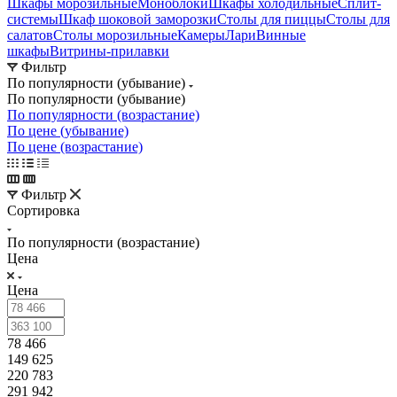
Шкафы морозильные
Моноблоки
Шкафы холодильные
Сплит-
системы
Шкаф шоковой заморозки
Столы для пиццы
Столы для
салатов
Столы морозильные
Камеры
Лари
Винные
шкафы
Витрины-прилавки
Фильтр
По популярности (убывание)
По популярности (убывание)
По популярности (возрастание)
По цене (убывание)
По цене (возрастание)
Фильтр
Сортировка
По популярности (возрастание)
Цена
Цена
78 466
149 625
220 783
291 942