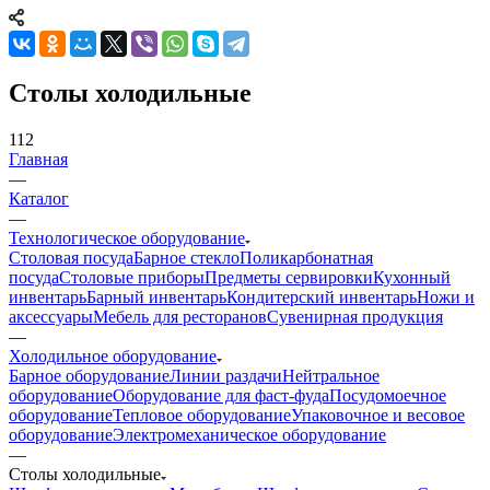
Столы холодильные
112
Главная
—
Каталог
—
Технологическое оборудование
Столовая посуда
Барное стекло
Поликарбонатная
посуда
Столовые приборы
Предметы сервировки
Кухонный
инвентарь
Барный инвентарь
Кондитерский инвентарь
Ножи и
аксессуары
Мебель для ресторанов
Сувенирная продукция
—
Холодильное оборудование
Барное оборудование
Линии раздачи
Нейтральное
оборудование
Оборудование для фаст-фуда
Посудомоечное
оборудование
Тепловое оборудование
Упаковочное и весовое
оборудование
Электромеханическое оборудование
—
Столы холодильные