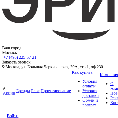
Ваш город
Москва
+7 (495) 225-57-21
Заказать звонок
Москва, ул. Большая Черкизовская, 30А, стр.1, оф.230
Как купить
Компания
Условия
О
оплаты
ком
Бренды
Блог
Проектирование
Условия
Акции
Нов
доставки
Рек
Обмен и
Кон
возврат
Войти