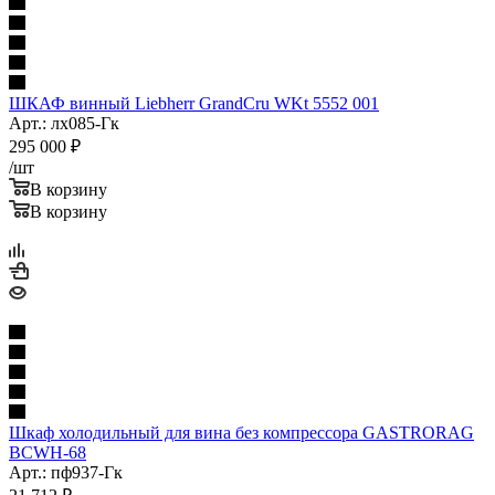
ШКАФ винный Liebherr GrandCru WKt 5552 001
Арт.: лх085-Гк
295 000
₽
/шт
В корзину
В корзину
Шкаф холодильный для вина без компрессора GASTRORAG
BCWH-68
Арт.: пф937-Гк