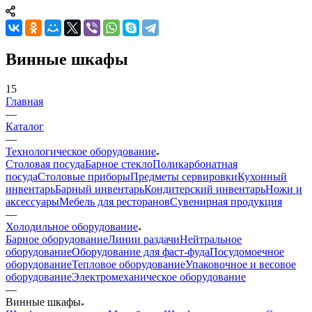
Винные шкафы
15
Главная
—
Каталог
—
Технологическое оборудование
Столовая посуда
Барное стекло
Поликарбонатная
посуда
Столовые приборы
Предметы сервировки
Кухонный
инвентарь
Барный инвентарь
Кондитерский инвентарь
Ножи и
аксессуары
Мебель для ресторанов
Сувенирная продукция
—
Холодильное оборудование
Барное оборудование
Линии раздачи
Нейтральное
оборудование
Оборудование для фаст-фуда
Посудомоечное
оборудование
Тепловое оборудование
Упаковочное и весовое
оборудование
Электромеханическое оборудование
—
Винные шкафы