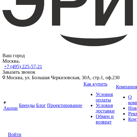
Ваш город
Москва
+7 (495) 225-57-21
Заказать звонок
Москва, ул. Большая Черкизовская, 30А, стр.1, оф.230
Как купить
Компания
Условия
О
оплаты
ком
Бренды
Блог
Проектирование
Условия
Акции
Нов
доставки
Рек
Обмен и
Кон
возврат
Войти