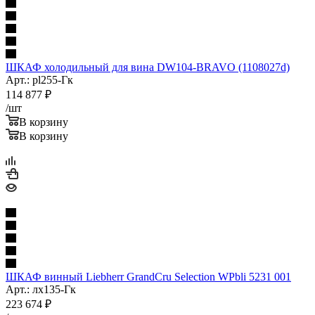
ШКАФ холодильный для вина DW104-BRAVO (1108027d)
Арт.: pl255-Гк
114 877
₽
/шт
В корзину
В корзину
ШКАФ винный Liebherr GrandCru Selection WPbli 5231 001
Арт.: лх135-Гк
223 674
₽