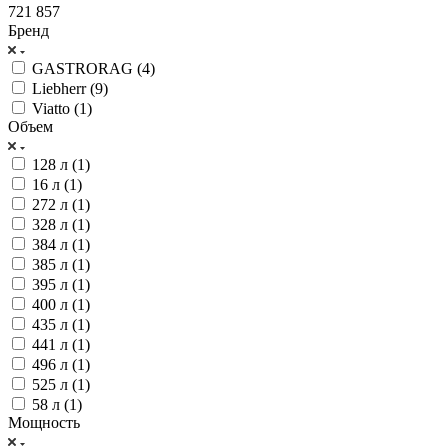
721 857
Бренд
GASTRORAG (
4
)
Liebherr (
9
)
Viatto (
1
)
Объем
128 л (
1
)
16 л (
1
)
272 л (
1
)
328 л (
1
)
384 л (
1
)
385 л (
1
)
395 л (
1
)
400 л (
1
)
435 л (
1
)
441 л (
1
)
496 л (
1
)
525 л (
1
)
58 л (
1
)
Мощность