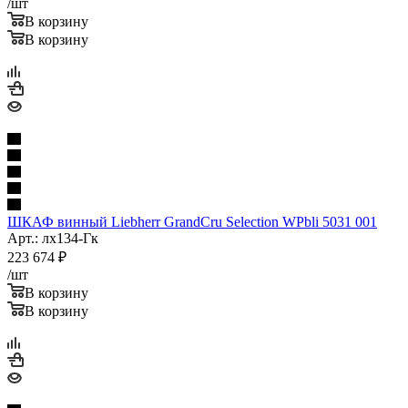
/шт
В корзину
В корзину
ШКАФ винный Liebherr GrandCru Selection WPbli 5031 001
Арт.: лх134-Гк
223 674
₽
/шт
В корзину
В корзину