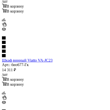
/шт
В корзину
В корзину
Шкаф винный Viatto VA-JC23
Арт.: био677-Гк
14 311
₽
/шт
В корзину
В корзину