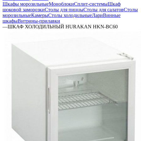
Шкафы морозильные
Моноблоки
Сплит-системы
Шкаф
шоковой заморозки
Столы для пиццы
Столы для салатов
Столы
морозильные
Камеры
Столы холодильные
Лари
Винные
шкафы
Витрины-прилавки
—
ШКАФ ХОЛОДИЛЬНЫЙ HURAKAN HKN-BC60