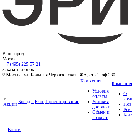
Ваш город
Москва
+7 (495) 225-57-21
Заказать звонок
Москва, ул. Большая Черкизовская, 30А, стр.1, оф.230
Как купить
Компания
Условия
О
оплаты
ком
Бренды
Блог
Проектирование
Условия
Акции
Нов
доставки
Рек
Обмен и
Кон
возврат
Войти