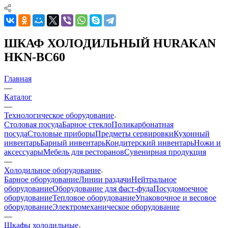
ШКАФ ХОЛОДИЛЬНЫЙ HURAKAN
HKN-BC60
Главная
—
Каталог
—
Технологическое оборудование
Столовая посуда
Барное стекло
Поликарбонатная
посуда
Столовые приборы
Предметы сервировки
Кухонный
инвентарь
Барный инвентарь
Кондитерский инвентарь
Ножи и
аксессуары
Мебель для ресторанов
Сувенирная продукция
—
Холодильное оборудование
Барное оборудование
Линии раздачи
Нейтральное
оборудование
Оборудование для фаст-фуда
Посудомоечное
оборудование
Тепловое оборудование
Упаковочное и весовое
оборудование
Электромеханическое оборудование
—
Шкафы холодильные