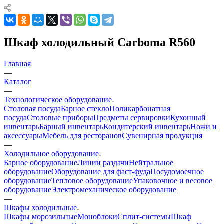
Шкаф холодильный Сarboma R560
Главная
—
Каталог
—
Технологическое оборудование
Столовая посуда
Барное стекло
Поликарбонатная
посуда
Столовые приборы
Предметы сервировки
Кухонный
инвентарь
Барный инвентарь
Кондитерский инвентарь
Ножи и
аксессуары
Мебель для ресторанов
Сувенирная продукция
—
Холодильное оборудование
Барное оборудование
Линии раздачи
Нейтральное
оборудование
Оборудование для фаст-фуда
Посудомоечное
оборудование
Тепловое оборудование
Упаковочное и весовое
оборудование
Электромеханическое оборудование
—
Шкафы холодильные
Шкафы морозильные
Моноблоки
Сплит-системы
Шкаф