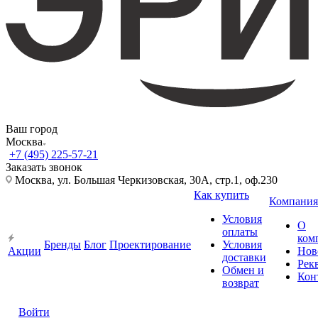
Ваш город
Москва
+7 (495) 225-57-21
Заказать звонок
Москва, ул. Большая Черкизовская, 30А, стр.1, оф.230
Как купить
Компания
Условия
О
оплаты
ком
Бренды
Блог
Проектирование
Условия
Акции
Нов
доставки
Рек
Обмен и
Кон
возврат
Войти