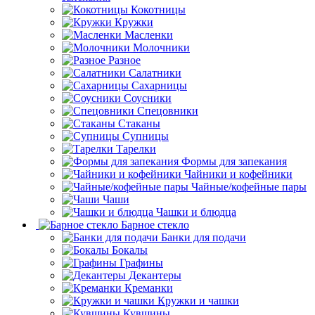
Кокотницы
Кружки
Масленки
Молочники
Разное
Салатники
Сахарницы
Соусники
Спецовники
Стаканы
Супницы
Тарелки
Формы для запекания
Чайники и кофейники
Чайные/кофейные пары
Чаши
Чашки и блюдца
Барное стекло
Банки для подачи
Бокалы
Графины
Декантеры
Креманки
Кружки и чашки
Кувшины