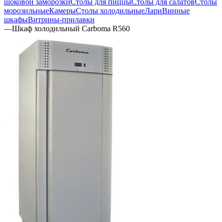
шоковой заморозки
Столы для пиццы
Столы для салатов
Столы
морозильные
Камеры
Столы холодильные
Лари
Винные
шкафы
Витрины-прилавки
—
Шкаф холодильный Сarboma R560