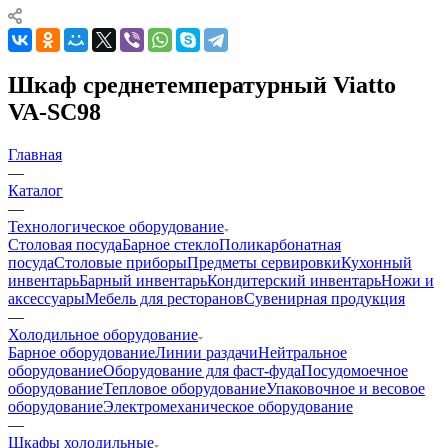
Шкаф среднетемпературный Viatto
VA-SC98
Главная
—
Каталог
—
Технологическое оборудование
Столовая посуда
Барное стекло
Поликарбонатная
посуда
Столовые приборы
Предметы сервировки
Кухонный
инвентарь
Барный инвентарь
Кондитерский инвентарь
Ножи и
аксессуары
Мебель для ресторанов
Сувенирная продукция
—
Холодильное оборудование
Барное оборудование
Линии раздачи
Нейтральное
оборудование
Оборудование для фаст-фуда
Посудомоечное
оборудование
Тепловое оборудование
Упаковочное и весовое
оборудование
Электромеханическое оборудование
—
Шкафы холодильные