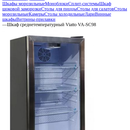
Шкафы морозильные
Моноблоки
Сплит-системы
Шкаф
шоковой заморозки
Столы для пиццы
Столы для салатов
Столы
морозильные
Камеры
Столы холодильные
Лари
Винные
шкафы
Витрины-прилавки
—
Шкаф среднетемпературный Viatto VA-SC98