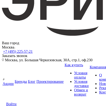
Ваш город
Москва
+7 (495) 225-57-21
Заказать звонок
Москва, ул. Большая Черкизовская, 30А, стр.1, оф.230
Как купить
Компания
Условия
О
оплаты
ком
Бренды
Блог
Проектирование
Условия
Акции
Нов
доставки
Рек
Обмен и
Кон
возврат
Войти