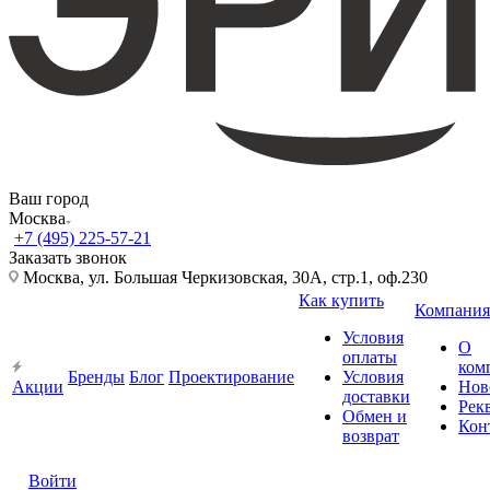
Ваш город
Москва
+7 (495) 225-57-21
Заказать звонок
Москва, ул. Большая Черкизовская, 30А, стр.1, оф.230
Как купить
Компания
Условия
О
оплаты
ком
Бренды
Блог
Проектирование
Условия
Акции
Нов
доставки
Рек
Обмен и
Кон
возврат
Войти