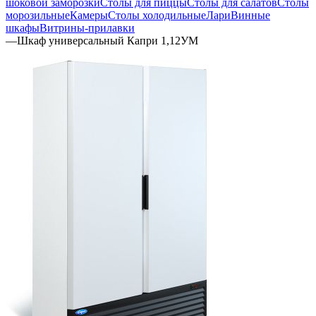
шоковой заморозки
Столы для пиццы
Столы для салатов
Столы
морозильные
Камеры
Столы холодильные
Лари
Винные
шкафы
Витрины-прилавки
—
Шкаф универсальный Капри 1,12УМ