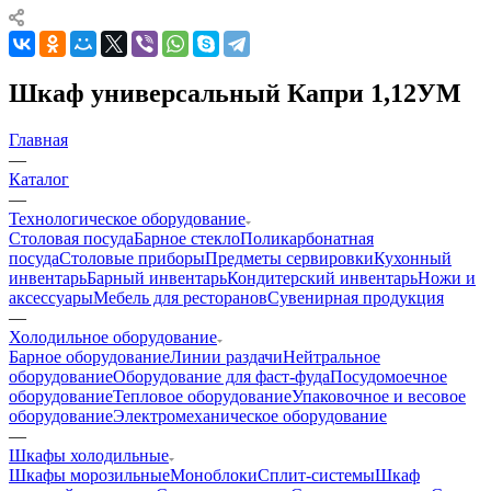
Шкаф универсальный Капри 1,12УМ
Главная
—
Каталог
—
Технологическое оборудование
Столовая посуда
Барное стекло
Поликарбонатная
посуда
Столовые приборы
Предметы сервировки
Кухонный
инвентарь
Барный инвентарь
Кондитерский инвентарь
Ножи и
аксессуары
Мебель для ресторанов
Сувенирная продукция
—
Холодильное оборудование
Барное оборудование
Линии раздачи
Нейтральное
оборудование
Оборудование для фаст-фуда
Посудомоечное
оборудование
Тепловое оборудование
Упаковочное и весовое
оборудование
Электромеханическое оборудование
—
Шкафы холодильные
Шкафы морозильные
Моноблоки
Сплит-системы
Шкаф