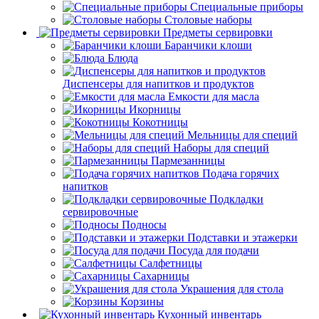
Специальные приборы
Столовые наборы
Предметы сервировки
Баранчики клоши
Блюда
Диспенсеры для напитков и продуктов
Емкости для масла
Икорницы
Кокотницы
Мельницы для специй
Наборы для специй
Пармезанницы
Подача горячих
напитков
Подкладки
сервировочные
Подносы
Подставки и этажерки
Посуда для подачи
Салфетницы
Сахарницы
Украшения для стола
Корзины
Кухонный инвентарь