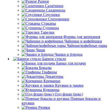
Разное
Салатники
Сахарницы
Соусники
Спецовники
Стаканы
Супницы
Тарелки
Формы для запекания
Чайники и кофейники
Чайные/кофейные пары
Чаши
Чашки и блюдца
Барное стекло
Банки для подачи
Бокалы
Графины
Декантеры
Креманки
Кружки и чашки
Кувшины
Олд фэшн (рокс)
Пивные бокалы и
кружки
Рюмки