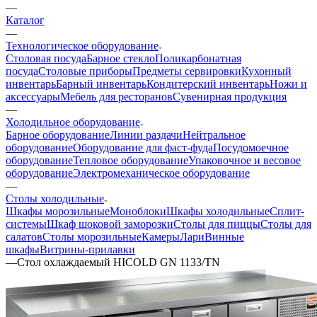
—
Каталог
—
Технологическое оборудование
Столовая посуда
Барное стекло
Поликарбонатная
посуда
Столовые приборы
Предметы сервировки
Кухонный
инвентарь
Барный инвентарь
Кондитерский инвентарь
Ножи и
аксессуары
Мебель для ресторанов
Сувенирная продукция
—
Холодильное оборудование
Барное оборудование
Линии раздачи
Нейтральное
оборудование
Оборудование для фаст-фуда
Посудомоечное
оборудование
Тепловое оборудование
Упаковочное и весовое
оборудование
Электромеханическое оборудование
—
Столы холодильные
Шкафы морозильные
Моноблоки
Шкафы холодильные
Сплит-
системы
Шкаф шоковой заморозки
Столы для пиццы
Столы для
салатов
Столы морозильные
Камеры
Лари
Винные
шкафы
Витрины-прилавки
—
Стол охлаждаемый HICOLD GN 1133/TN