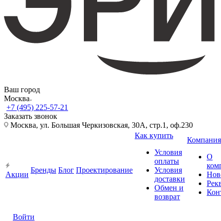
Ваш город
Москва
+7 (495) 225-57-21
Заказать звонок
Москва, ул. Большая Черкизовская, 30А, стр.1, оф.230
Как купить
Компания
Условия
О
оплаты
ком
Бренды
Блог
Проектирование
Условия
Акции
Нов
доставки
Рек
Обмен и
Кон
возврат
Войти