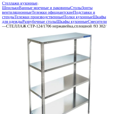
Стеллажи кухонные
Шпильки
Ванные моечные и раковины
Столы
Зонты
вентиляционные
Тележки официантские
Подставки и
стенды
Тележки производственные
Полки кухонные
Шкафы
для одежды
Разрубочные столы
Шкафы кухонные
Смесители
—
СТЕЛЛАЖ СТР-124/1706 нержавейка,сплошной /93 302/