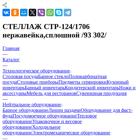
СТЕЛЛАЖ СТР-124/1706
нержавейка,сплошной /93 302/
Главная
—
Каталог
—
Технологическое оборудование
Столовая посуда
Барное стекло
Поликарбонатная
посуда
Столовые приборы
Предметы сервировки
Кухонный
инвентарь
Барный инвентарь
Кондитерский инвентарь
Ножи и
аксессуары
Мебель для ресторанов
Сувенирная продукция
—
Нейтральное оборудование
Барное оборудование
Линии раздачи
Оборудование для фаст-
фуда
Посудомоечное оборудование
Тепловое
оборудование
Упаковочное и весовое
оборудование
Холодильное
оборудование
Электромеханическое оборудование
—